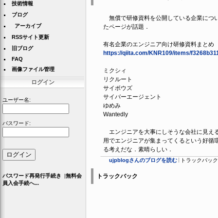
技術情報
ブログ
無償で研修資料を公開している企業につ
アーカイブ
たページが話題．
RSSサイト更新
有名企業のエンジニア向け研修資料まとめ
旧ブログ
https://qiita.com/KNR109/items/f3268b3
FAQ
画像ファイル管理
ミクシィ
リクルート
ログイン
サイボウズ
サイバーエージェント
ユーザー名:
ゆめみ
Wantedly
パスワード:
エンジニアを大事にしそうな会社に見え
用でエンジニアが集まってくるという好循
る考えだな．素晴らしい．
ujpblogさんのブログを読む
トラックバック (
パスワード再発行手続き
|
無料会
トラックバック
員入会手続へ...