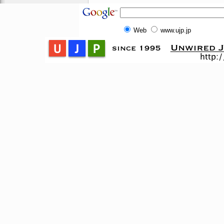
Web
www.ujp.jp