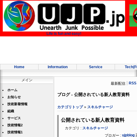
Life is fun and easy!
Home
Information
Service
Tech(F
メイン
RSS
最新配信
ホーム
ブログ - 公開されている新人教育資料
お知らせ
技術新着情報
カテゴリトップ
»
スキルチャージ
組織
サービス
公開されている新人教育資料
技術情報2
カテゴリ :
スキルチャージ
技術情報1
ujpblog
ブロガー :