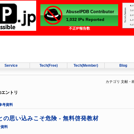
不正IP報告数
Service
Tech(Free)
Tech(Member)
Blog
カテゴリ 文献・
のエントリ
参考資料
の思い込みこそ危険 - 無料啓発教材
考資料