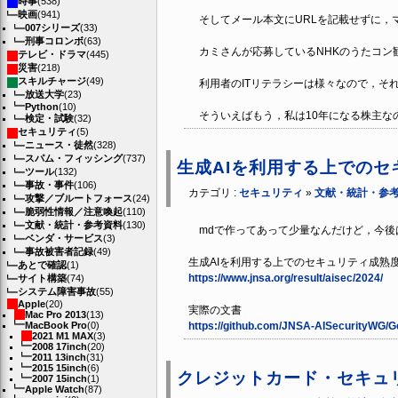
時事
(538)
映画
(941)
そしてメール本文にURLを記載せずに，
007シリーズ
(33)
刑事コロンボ
(63)
カミさんが応募しているNHKのうたコン
テレビ・ドラマ
(445)
災害
(218)
スキルチャージ
(49)
利用者のITリテラシーは様々なので，そ
放送大学
(23)
Python
(10)
そういえばもう，私は10年になる株主な
検定・試験
(32)
セキュリティ
(5)
ニュース・徒然
(328)
スパム・フィッシング
(737)
生成AIを利用する上での
ツール
(132)
事故・事件
(106)
カテゴリ :
セキュリティ
»
文献・統計・参
攻撃／ブルートフォース
(24)
脆弱性情報／注意喚起
(110)
文献・統計・参考資料
(130)
mdで作ってあって少量なんだけど，今後
ベンダ・サービス
(3)
事故被害者記録
(49)
生成AIを利用する上でのセキュリティ成熟
あとで確認
(1)
https://www.jnsa.org/result/aisec/2024/
サイト構築
(74)
システム障害事故
(55)
Apple
(20)
実際の文書
Mac Pro 2013
(13)
MacBook Pro
(0)
https://github.com/JNSA-AISecurityWG/
2021 M1 MAX
(3)
2008 17inch
(20)
2011 13inch
(31)
2015 15inch
(6)
クレジットカード・セキュリ
2007 15inch
(1)
Apple Watch
(87)