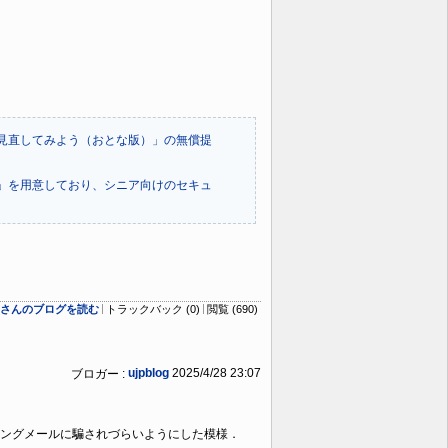
見直してみよう（おとな版）」の無償提
」を用意しており、シニア向けのセキュ
logさんのブログを読む
トラックバック (0)
閲覧 (690)
ujpblog
2025/4/28 23:07
ブロガー :
ングメールに騙されづらいようにした模様．