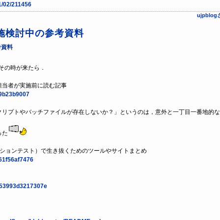
11/02/211456
ujpbl
施検討中の参考資料
考資料
その時が来たら．
担当者が実施前に読む記事
f59b23b9007
リプトやバッチファイルが存在しないか？」というのは，意外と一丁目一番地的な
った
ーションテスト）で生き抜くためのツールやサイトまとめ
261f56af7476
eb53993d3217307e