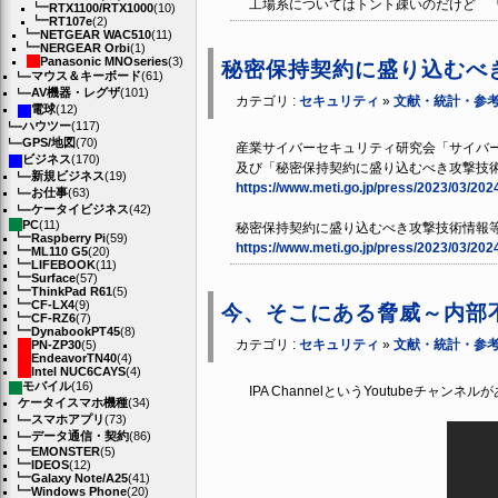
工場系についてはトント疎いのだけど 「
RTX1100/RTX1000
(10)
RT107e
(2)
NETGEAR WAC510
(11)
NERGEAR Orbi
(1)
Panasonic MNOseries
(3)
秘密保持契約に盛り込むべ
マウス＆キーボード
(61)
AV機器・レグザ
(101)
カテゴリ :
セキュリティ
»
文献・統計・参
電球
(12)
ハウツー
(117)
GPS/地図
(70)
産業サイバーセキュリティ研究会「サイバ
ビジネス
(170)
及び「秘密保持契約に盛り込むべき攻撃技
新規ビジネス
(19)
https://www.meti.go.jp/press/2023/03/2
お仕事
(63)
ケータイビジネス
(42)
PC
(11)
秘密保持契約に盛り込むべき攻撃技術情報
Raspberry Pi
(59)
https://www.meti.go.jp/press/2023/03/20
ML110 G5
(20)
LIFEBOOK
(11)
Surface
(57)
ThinkPad R61
(5)
CF-LX4
(9)
今、そこにある脅威～内部不
CF-RZ6
(7)
DynabookPT45
(8)
カテゴリ :
セキュリティ
»
文献・統計・参
PN-ZP30
(5)
EndeavorTN40
(4)
Intel NUC6CAYS
(4)
モバイル
(16)
IPA ChannelというYoutubeチ
ケータイスマホ機種
(34)
スマホアプリ
(73)
データ通信・契約
(86)
EMONSTER
(5)
IDEOS
(12)
Galaxy Note/A25
(41)
Windows Phone
(20)