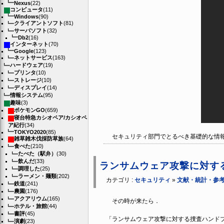
Nexus
(22)
コンピュータ
(11)
Windows
(90)
クライアントソフト
(81)
サーバソフト
(32)
Db2
(16)
インターネット
(70)
Google
(123)
ネットサービス
(163)
ハードウェア
(19)
プリンタ
(10)
ストレージ
(10)
ディスプレイ
(14)
情報システム
(95)
趣味
(3)
ポケモンGO
(659)
寝台特急カシオペア/カシオペ
ア紀行
(34)
TOKYO2020
(85)
セキュリティ部門でとるべき基礎的な情報
雑草雑木伐採防草族
(64)
食べた
(210)
たべた（駅弁）
(30)
飲んだ
(33)
ランサムウェア攻撃に対す
調理した
(25)
ラーメン・麺類
(202)
カテゴリ :
セキュリティ
»
文献・統計・参
鉄道
(241)
農園
(176)
アクアリウム
(165)
その時が来たら．
ホテル・旅館
(44)
書評
(45)
「ランサムウェア攻撃に対する捜査ハンド
演劇
(23)