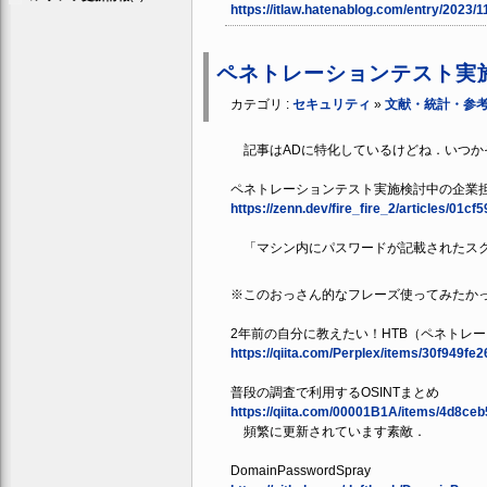
https://itlaw.hatenablog.com/entry/2023/
ペネトレーションテスト実
カテゴリ :
セキュリティ
»
文献・統計・参
記事はADに特化しているけどね．いつか
ペネトレーションテスト実施検討中の企業
https://zenn.dev/fire_fire_2/articles/01c
「マシン内にパスワードが記載されたスク
※このおっさん的なフレーズ使ってみたか
2年前の自分に教えたい！HTB（ペネトレ
https://qiita.com/Perplex/items/30f949fe
普段の調査で利用するOSINTまとめ
https://qiita.com/00001B1A/items/4d8c
頻繁に更新されています素敵．
DomainPasswordSpray