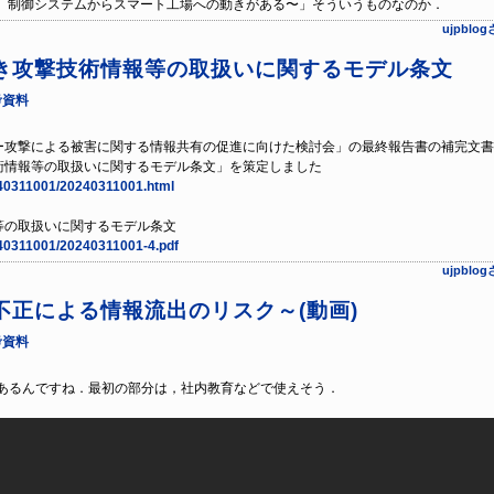
 制御システムからスマート⼯場への動きがある〜」そういうものなのか．
ujpbl
き攻撃技術情報等の取扱いに関するモデル条文
考資料
ー攻撃による被害に関する情報共有の促進に向けた検討会」の最終報告書の補完文書
術情報等の取扱いに関するモデル条文」を策定しました
0240311001/20240311001.html
等の取扱いに関するモデル条文
240311001/20240311001-4.pdf
ujpbl
正による情報流出のリスク～(動画)
考資料
ャンネルがあるんですね．最初の部分は，社内教育などで使えそう．