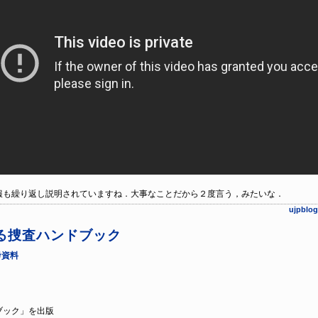
も繰り返し説明されていますね．大事なことだから２度言う，みたいな．
ujpb
る捜査ハンドブック
考資料
ブック」を出版