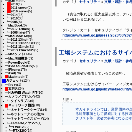
mac mini
(0)
カテゴリ :
セキュリティ
»
文献・統計・参
2018
(1)
2011 server
(7)
2010 server
(5)
（責任の取れる）巨大企業以外は，クレジ
2014
(15)
2010
(38)
いな例はたまにあるけど．
2005
(8)
MacBook
(0)
2017 12inch
(11)
クレジットカード・セキュリティガイドラ
2008 late
(47)
https://www.meti.go.jp/press/2023/03/2
MacBook Air
(0)
2011 13inch
(8)
2011 13inch/BCP
(9)
2011 11inch
(31)
2013 13inch/US
(5)
工場システムにおけるサイバ
Macソフト
(136)
Mac周辺機器
(39)
カテゴリ :
セキュリティ
»
文献・統計・参
PowerBook
(5)
iPod touch/iOS
(59)
iPhone
(176)
iPad
(78)
経済産業省が発表しているこの資料．
Macintosh
(1)
ガジェット
(124)
工場システムにおけるサイバー・フィジカ
fire tv
(1)
文房具
(24)
https://www.meti.go.jp/policy/netsecurit
HUAWEI Watch FIT
(10)
カメラ／デジカメ
(42)
引用：
タイムラプス
(6)
ネットワーク機器
(18)
本ガイドラインでは、業界団体や企
ネットワークケーブル
(4)
る対策事項として脅威に対する技術
ネットワークその他
(8)
クリスト等、読者の参考になると考
ネットワークスピード
(14)
YAMAHA／ヤマハ
(1)
FWX120
(2)
RTX1200
(14)