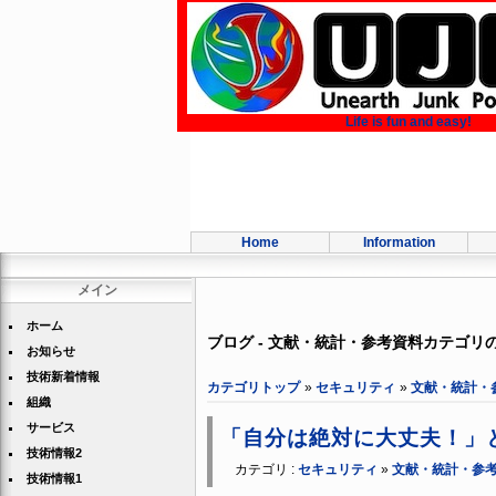
Life is fun and easy!
Home
Information
メイン
ホーム
ブログ - 文献・統計・参考資料カテゴリ
お知らせ
技術新着情報
カテゴリトップ
»
セキュリティ
»
文献・統計・
組織
サービス
「自分は絶対に大丈夫！」と
技術情報2
カテゴリ :
セキュリティ
»
文献・統計・参
技術情報1