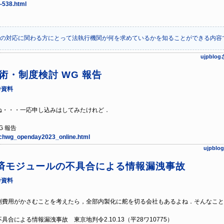
-538.html
の対応に関わる方にとって法執行機関が何を求めているかを知ることができる内容
ujpbl
術・制度検討 WG 報告
考資料
・・・一応申し込みはしてみたけれど．
G 報告
techwg_openday2023_online.html
ujpb
済モジュールの不具合による情報漏洩事故
考資料
費用がかさむことを考えたら，全部内製化に舵を切る会社もあるよね．そんなこと
による情報漏洩事故 東京地判令2.10.13（平28ワ10775）