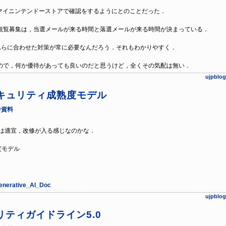
マイニンテンドーストアで確認をするようにとのことだった．
観覧募集は，当選メールが来る時間と落選メールが来る時間が決まっている．
れらに合わせた対策が常に必要なんだろう．それもわかりやすく．
ので，何か優待があっても良いのだと思うけど，全くその気配は無い．
ujpb
セキュリティ成熟度モデル
考資料
は適宜，改修が入る感じなのかな．
度モデル
Generative_AI_Doc
ujpb
ティガイドライン5.0