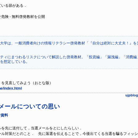
ている節がある．
険 - 無料啓発教材を公開
大学は、一般消費者向けの情報リテラシー啓発教材「『自分は絶対に大丈夫！』を
ティにまつわるリスクについて解説した啓発教材。「投資編」「漏洩編」「消費編
を想定している。
」を見直してみよう（おとな版）
ne/index.html
ujpb
2 抽選メールについての思い
考資料
落選メールを先に送付して，当選メールをとにしたらしい．
ル対策だとのこと． 先に落選を伝えることで，今後出てくる当選を騙るフィッシ