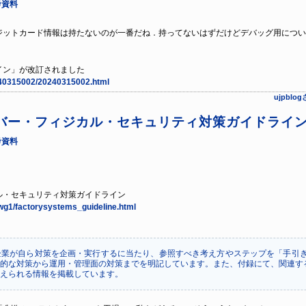
考資料
ットカード情報は持たないのが一番だね．持ってないはずだけどデバッグ用につい
イン」が改訂されました
0240315002/20240315002.html
ujpbl
ー・フィジカル・セキュリティ対策ガイドラインVer
考資料
ル・セキュリティ対策ガイドライン
y/wg1/factorysystems_guideline.html
業が自ら対策を企画・実行するに当たり、参照すべき考え方やステップを「手引き
的な対策から運用・管理面の対策までを明記しています。また、付録にて、関連す
えられる情報を掲載しています。