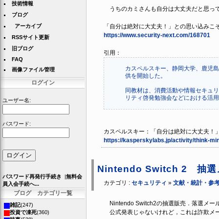
技術情報
うちのカミさんも自分は大丈夫だと思っ
ブログ
アーカイブ
「自分は絶対に大丈夫！」との思い込みこそ危
https://www.security-next.com/168701
RSSサイト更新
旧ブログ
引用：
FAQ
カスペルスキー、静岡大学、鹿児島
画像ファイル管理
供を開始した。
ログイン
同教材は、消費活動や情報セキュリ
リティ啓発勉強会などにおける活用
ユーザー名:
パスワード:
カスペルスキー：「自分は絶対に大丈夫！
https://kasperskylabs.jp/activity/think-mi
Nintendo Switch 
パスワード再発行手続き
|
無料会
カテゴリ :
セキュリティ
»
文献・統計・参
員入会手続へ...
ブログ カテゴリ一覧
Nintendo Switch2の抽選販売．
雑記
(247)
公式発表じゃないけれど，これは詐欺メー
投資で凍死
(360)