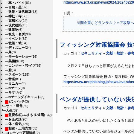
https://www.jc3.or.jp/news/2024/20240220
車・バイク
(81)
自然・星
(37)
散策・近代建築
(18)
引用：
神社・寺
(50)
高層ビル
(24)
民間企業などランサムウェア攻撃へ
現代建築
(15)
建築物
(6)
観光・名所
(90)
イベント
(82)
散策：城
(34)
フィッシング対策協議会 技
ディズニー
(24)
鳥
(9)
カテゴリ :
セキュリティ
»
文献・統計・参
モーターショー
(16)
美術館
(28)
コンサート/ライブ
(86)
２月２７日はちょっと用事があるんだよね
船
(3)
スポーツ
(125)
フィッシング対策協議会 技術・制度検討 W
音楽
(81)
https://www.antiphishing.jp/news/event/
ミニカー
(4)
Nゲージ
(0)
サマリ
(6)
Nゲージダイキャスト
(8)
ベンダが提供していない決
ピンバッチ
(3)
サイト運営
(39)
カテゴリ :
セキュリティ
»
文献・統計・参
人生
(82)
監視/防犯/みまもり/遠隔
(132)
お金の話
(98)
色々あると他人のせいにしたくなるし裁判
体・病気
(130)
相続・土地売買
(35)
ベンダが提供していない決済モジュールの不具合
コンテンツ更新情報
(2)