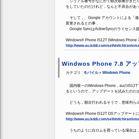
シリアル番号かなにかで順次順番がきたら
をしていたのだけれど，なんと不具合があ
そして，、Google アカウントによる
変更されるとの事．
Google SyncはActiveSyncの
Windows® Phone IS12T (Windows Ph
http://www.au.kddi.com/seihin/ichiran/s
Windwos Phone 7.8 
カテゴリ :
モバイル
»
Windows Phone
国内唯一のWindows Phone，auのIS1
るというので，アップデートを試みたのだ
どうも，順次行われるそうで．意味判ら
Windows® Phone IS12T OSアップ
http://www.au.kddi.com/seihin/ichiran/s
うちのように白ロムを買っている場合は，