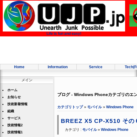
Life is fun and easy!
Home
Information
Service
Tech(F
メイン
ホーム
ブログ - Windows Phoneカテゴリのエ
お知らせ
技術新着情報
カテゴリトップ
»
モバイル
»
Windows Phone
組織
サービス
BREEZ X5 CP-X510 その
技術情報2
カテゴリ :
モバイル
»
Windows Phone
技術情報1