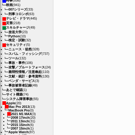
時事
(538)
映画
(941)
007シリーズ
(33)
刑事コロンボ
(63)
テレビ・ドラマ
(445)
災害
(218)
スキルチャージ
(49)
放送大学
(23)
Python
(10)
検定・試験
(32)
セキュリティ
(5)
ニュース・徒然
(328)
スパム・フィッシング
(737)
ツール
(132)
事故・事件
(106)
攻撃／ブルートフォース
(24)
脆弱性情報／注意喚起
(110)
文献・統計・参考資料
(130)
ベンダ・サービス
(3)
事故被害者記録
(49)
あとで確認
(1)
サイト構築
(74)
システム障害事故
(55)
Apple
(20)
Mac Pro 2013
(13)
MacBook Pro
(0)
2021 M1 MAX
(3)
2008 17inch
(20)
2011 13inch
(31)
2015 15inch
(6)
2007 15inch
(1)
Apple Watch
(87)