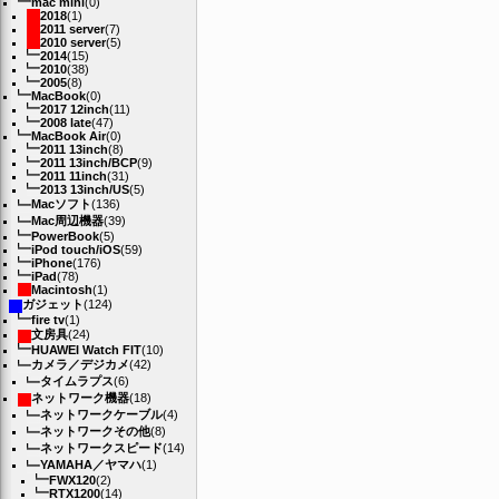
mac mini
(0)
2018
(1)
2011 server
(7)
2010 server
(5)
2014
(15)
2010
(38)
2005
(8)
MacBook
(0)
2017 12inch
(11)
2008 late
(47)
MacBook Air
(0)
2011 13inch
(8)
2011 13inch/BCP
(9)
2011 11inch
(31)
2013 13inch/US
(5)
Macソフト
(136)
Mac周辺機器
(39)
PowerBook
(5)
iPod touch/iOS
(59)
iPhone
(176)
iPad
(78)
Macintosh
(1)
ガジェット
(124)
fire tv
(1)
文房具
(24)
HUAWEI Watch FIT
(10)
カメラ／デジカメ
(42)
タイムラプス
(6)
ネットワーク機器
(18)
ネットワークケーブル
(4)
ネットワークその他
(8)
ネットワークスピード
(14)
YAMAHA／ヤマハ
(1)
FWX120
(2)
RTX1200
(14)