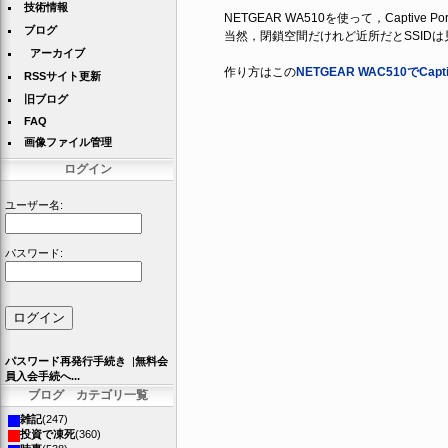
技術情報
NETGEAR WA510を使って，Captive 
ブログ
当然，閉鎖空間だけれど近所だとSSIDは
アーカイブ
作り方はこの
NETGEAR WAC510でCa
RSSサイト更新
旧ブログ
FAQ
画像ファイル管理
ログイン
ユーザー名:
パスワード:
パスワード再発行手続き
|
無料会
員入会手続へ...
ブログ カテゴリ一覧
雑記
(247)
投資で凍死
(360)