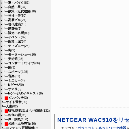
車・バイク
(81)
自然・星
(37)
散策・近代建築
(18)
神社・寺
(50)
高層ビル
(24)
現代建築
(15)
建築物
(6)
観光・名所
(90)
イベント
(82)
散策：城
(34)
ディズニー
(24)
鳥
(9)
モーターショー
(16)
美術館
(28)
コンサート/ライブ
(86)
船
(3)
スポーツ
(125)
音楽
(81)
ミニカー
(4)
Nゲージ
(0)
サマリ
(6)
Nゲージダイキャスト
(8)
ピンバッチ
(3)
サイト運営
(39)
人生
(82)
監視/防犯/みまもり/遠隔
(132)
お金の話
(98)
NETGEAR WAC510をリ
体・病気
(130)
相続・土地売買
(36)
コンテンツ更新情報
(2)
カテゴリ :
ガジェット
»
ネットワーク機器