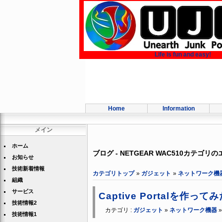
Life is fun and easy!
Home
Information
メイン
ホーム
ブログ - NETGEAR WAC510カテゴリ
お知らせ
技術新着情報
カテゴリトップ
»
ガジェット
»
ネットワーク機
組織
サービス
Captive Portalを作って
技術情報2
カテゴリ :
ガジェット
»
ネットワーク機器
技術情報1