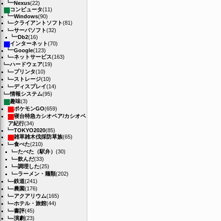
Nexus
(22)
コンピュータ
(11)
Windows
(90)
クライアントソフト
(81)
サーバソフト
(32)
Db2
(16)
インターネット
(70)
Google
(123)
ネットサービス
(163)
ハードウェア
(19)
プリンタ
(10)
ストレージ
(10)
ディスプレイ
(14)
情報システム
(95)
趣味
(3)
ポケモンGO
(659)
寝台特急カシオペア/カシオペ
ア紀行
(34)
TOKYO2020
(85)
雑草雑木伐採防草族
(65)
食べた
(210)
たべた（駅弁）
(30)
飲んだ
(33)
調理した
(25)
ラーメン・麺類
(202)
鉄道
(241)
農園
(176)
アクアリウム
(165)
ホテル・旅館
(44)
書評
(45)
演劇
(23)