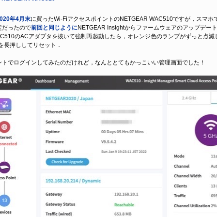
2020年4月末
に買ったWi-FiアクセスポイントのNETGEAR WAC510ですが，スマホで
定だったので
前回と同じように
NETGEAR Insightからファームウェアのアッ
WAC510のACアダプタを抜いて強制再起動したら，オレンジ色のランプがずっと点
ンを長押ししてリセット．
トでログインしてみたのだけれど，なんととてもかっこいい管理画面でした！