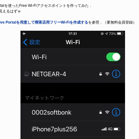
Portalを使ったFree Wi-Fiアクセスポイントを作ってみた．
見えるはずｗ
ptive Portalを用意して喫茶店用フリーWi-Fiを作成する
を参照．（要無料会員登録）