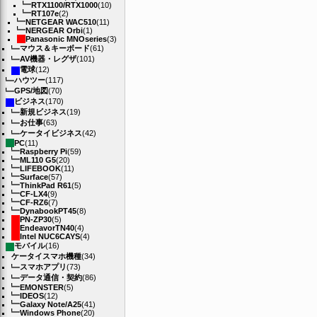
RTX1100/RTX1000
(10)
RT107e
(2)
NETGEAR WAC510
(11)
NERGEAR Orbi
(1)
Panasonic MNOseries
(3)
マウス＆キーボード
(61)
AV機器・レグザ
(101)
電球
(12)
ハウツー
(117)
GPS/地図
(70)
ビジネス
(170)
新規ビジネス
(19)
お仕事
(63)
ケータイビジネス
(42)
PC
(11)
Raspberry Pi
(59)
ML110 G5
(20)
LIFEBOOK
(11)
Surface
(57)
ThinkPad R61
(5)
CF-LX4
(9)
CF-RZ6
(7)
DynabookPT45
(8)
PN-ZP30
(5)
EndeavorTN40
(4)
Intel NUC6CAYS
(4)
モバイル
(16)
ケータイスマホ機種
(34)
スマホアプリ
(73)
データ通信・契約
(86)
EMONSTER
(5)
IDEOS
(12)
Galaxy Note/A25
(41)
Windows Phone
(20)