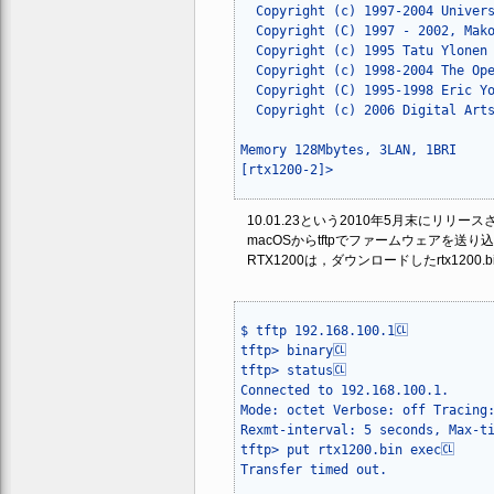
  Copyright (c) 1997-2004 Univers
  Copyright (C) 1997 - 2002, Mako
  Copyright (c) 1995 Tatu Ylonen 
  Copyright (c) 1998-2004 The Ope
  Copyright (C) 1995-1998 Eric Yo
  Copyright (c) 2006 Digital Arts
Memory 128Mbytes, 3LAN, 1BRI

[rtx1200-2]>
10.01.23という2010年5月末にリリー
macOSからtftpでファームウェアを送り
RTX1200は，ダウンロードしたrtx120
$ tftp 192.168.100.1🆑

tftp> binary🆑

tftp> status🆑

Connected to 192.168.100.1.

Mode: octet Verbose: off Tracing:
Rexmt-interval: 5 seconds, Max-ti
tftp> put rtx1200.bin exec🆑

Transfer timed out.
