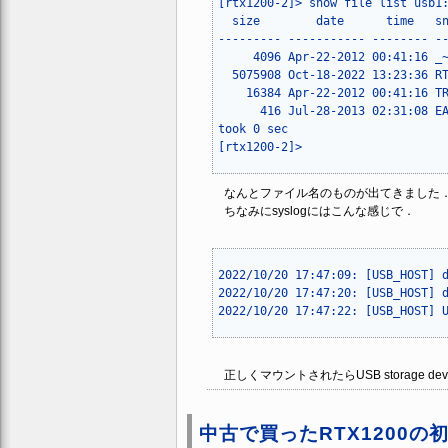
[rtx1200-2]> show file list usb1:/
  size        date      time   sn
--------- ----------- -------- --
     4096 Apr-22-2012 00:41:16 _~
  5075908 Oct-18-2022 13:23:36 RT
    16384 Apr-22-2012 00:41:16 TR
      416 Jul-28-2013 02:31:08 EA
took 0 sec

なんとファイル名のものが出てきました
ちなみにsyslogにはこんな感じで．
2022/10/20 17:47:09: [USB_HOST] d
2022/10/20 17:47:20: [USB_HOST] d
正しくマウントされたらUSB storage d
中古で買ったRTX1200の