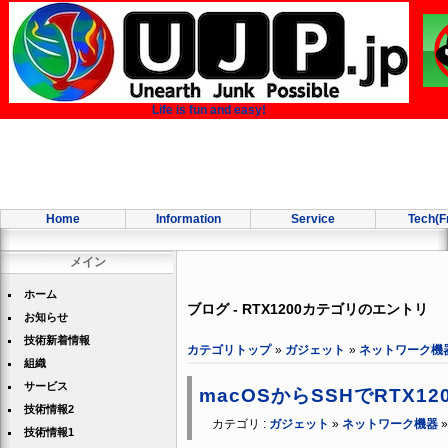
Life is fun and easy!
Home
Information
Service
Tech(F
メイン
ホーム
ブログ - RTX1200カテゴリのエントリ
お知らせ
技術新着情報
カテゴリトップ
»
ガジェット
»
ネットワーク機
組織
サービス
macOSからSSHでRTX1
技術情報2
カテゴリ :
ガジェット
»
ネットワーク機器
技術情報1