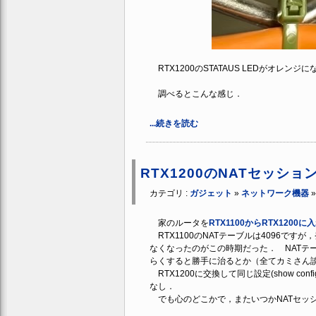
RTX1200のSTATAUS LEDがオレン
調べるとこんな感じ．
...続きを読む
RTX1200のNATセッシ
カテゴリ :
ガジェット
»
ネットワーク機器
家のルータを
RTX1100からRTX1200
RTX1100のNATテーブルは4096で
なくなったのがこの時期だった． NATテ
らくすると勝手に治るとか（全てカミさん
RTX1200に交換して同じ設定(show 
なし．
でも心のどこかで，またいつかNATセッ