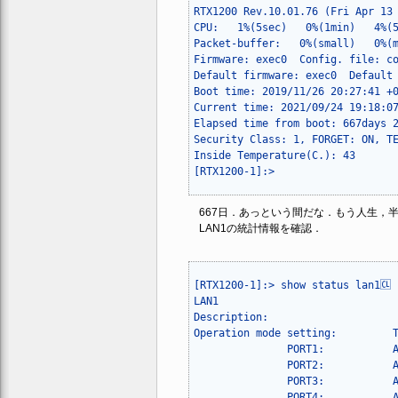
RTX1200 Rev.10.01.76 (Fri Apr 13 
CPU:   1%(5sec)   0%(1min)   4%(5
Packet-buffer:   0%(small)   0%(m
Firmware: exec0  Config. file: co
Default firmware: exec0  Default 
Boot time: 2019/11/26 20:27:41 +0
Current time: 2021/09/24 19:18:07
Elapsed time from boot: 667days 2
Security Class: 1, FORGET: ON, TE
Inside Temperature(C.): 43

667日．あっという間だな．もう人生，
LAN1の統計情報を確認．
[RTX1200-1]:> show status lan1🆑

LAN1

Description:

Operation mode setting:         T
               PORT1:           A
               PORT2:           A
               PORT3:           A
               PORT4:           A