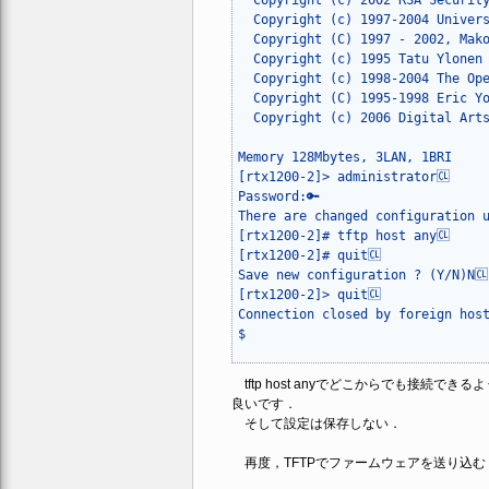
  Copyright (c) 2002 RSA Security
  Copyright (c) 1997-2004 Univers
  Copyright (C) 1997 - 2002, Mako
  Copyright (c) 1995 Tatu Ylonen 
  Copyright (c) 1998-2004 The Ope
  Copyright (C) 1995-1998 Eric Yo
  Copyright (c) 2006 Digital Arts
Memory 128Mbytes, 3LAN, 1BRI

[rtx1200-2]> administrator🆑

Password:🔑

There are changed configuration u
[rtx1200-2]# tftp host any🆑

[rtx1200-2]# quit🆑

Save new configuration ? (Y/N)N🆑

[rtx1200-2]> quit🆑

Connection closed by foreign host
$
tftp host anyでどこからでも接続
良いです．
そして設定は保存しない．
再度，TFTPでファームウェアを送り込む