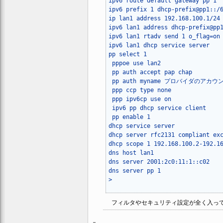
ipv6 route default gateway pp 1

ipv6 prefix 1 dhcp-prefix@pp1::/6
ip lan1 address 192.168.100.1/24

ipv6 lan1 address dhcp-prefix@pp1
ipv6 lan1 rtadv send 1 o_flag=on

ipv6 lan1 dhcp service server

pp select 1

 pppoe use lan2

 pp auth accept pap chap

 pp auth myname プロバイダのアカ
 ppp ccp type none

 ppp ipv6cp use on

 ipv6 pp dhcp service client

 pp enable 1

dhcp service server

dhcp server rfc2131 compliant exc
dhcp scope 1 192.168.100.2-192.16
dns host lan1

dns server 2001:2c0:11:1::c02

dns server pp 1

>
フィルタやセキュリティ設定が全く入って