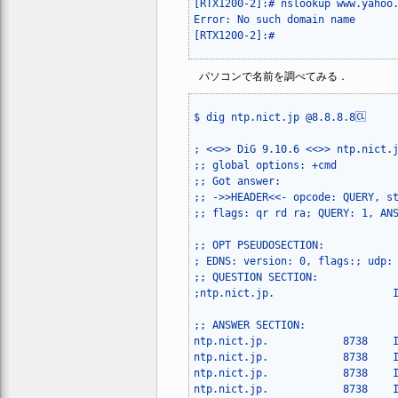
[RTX1200-2]:# nslookup www.yahoo.
Error: No such domain name

パソコンで名前を調べてみる．
$ dig ntp.nict.jp @8.8.8.8🆑

; <<>> DiG 9.10.6 <<>> ntp.nict.j
;; global options: +cmd

;; Got answer:

;; ->>HEADER<<- opcode: QUERY, st
;; flags: qr rd ra; QUERY: 1, ANS
;; OPT PSEUDOSECTION:

; EDNS: version: 0, flags:; udp: 
;; QUESTION SECTION:

;ntp.nict.jp.			IN	A

;; ANSWER SECTION:

ntp.nict.jp.		8738	IN	A	61.205.120.130

ntp.nict.jp.		8738	IN	A	133.243.238.163

ntp.nict.jp.		8738	IN	A	133.243.238.164

ntp.nict.jp.		8738	IN	A	133.243.238.243
