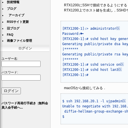
技術情報
RTX1200にSSHで接続できるようにする
ブログ
RTX1200上でホスト鍵を生成し，SSH
アーカイブ
RSSサイト更新
旧ブログ
[RTX1200-1]:> administrator🆑

Password:🔑

FAQ
[RTX1200-1]:# sshd host key gener
画像ファイル管理
Generating public/private dsa key
ログイン
|*******

Generating public/private rsa key
ユーザー名:
|*******

[RTX1200-1]:# sshd service on🆑

[RTX1200-1]:# sshd host lan3🆑

パスワード:
macOSから接続してみる．
$ ssh 192.168.20.1 -l ujpadmin🆑

パスワード再発行手続き
|
無料会
Unable to negotiate with 192.168.
員入会手続へ...
 diffie-hellman-group-exchange-sh