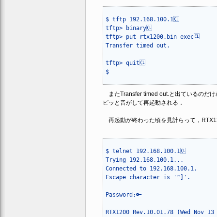
$ tftp 192.168.100.1🆑

tftp> binary🆑

tftp> put rtx1200.bin exec🆑

Transfer timed out.

tftp> quit🆑

$
またTransfer timed out.と出
ピッと音がして再起動される．
再起動が終わった頃を見計らって，RTX12
$ telnet 192.168.100.1🆑

Trying 192.168.100.1...

Connected to 192.168.100.1.

Escape character is '^]'.

Password:🔑

RTX1200 Rev.10.01.78 (Wed Nov 13 