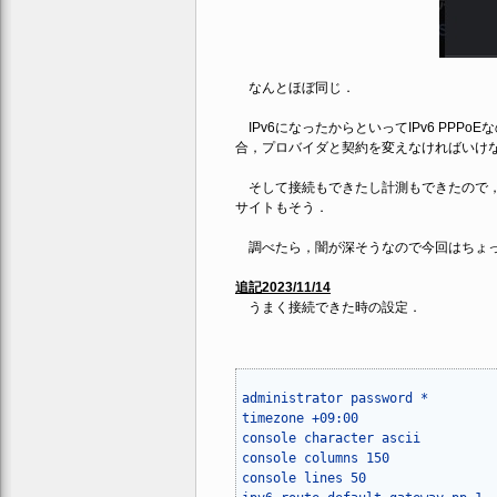
なんとほぼ同じ．
IPv6になったからといってIPv6 PPPoE
合，プロバイダと契約を変えなければいけ
そして接続もできたし計測もできたので，Y
サイトもそう．
調べたら，闇が深そうなので今回はちょっ
追記2023/11/14
うまく接続できた時の設定．
administrator password *

timezone +09:00

console character ascii

console columns 150

console lines 50
