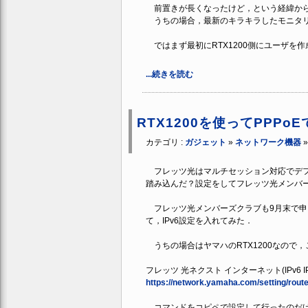
前置きが長くなったけど，という経緯から
うちの場合，最新のキラキラしたモニタリ
ではまず最初にRTX1200側にユーザを作
...続きを読む
RTX1200を使ってPPPoE
カテゴリ :
ガジェット
»
ネットワーク機器
フレッツ光はマルチセッション対応でデフ
踏み込んだ？設定をしてフレッツ光メンバー
フレッツ光メンバーズクラブも9月末で申し
て，IPv6設定を入れてみた．
うちの場合はヤマハのRTX1200なので
フレッツ 光ネクスト インターネット(IPv6 I
https://network.yamaha.com/setting/router
コマンドをコピペで設定して行ったのだけど