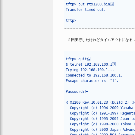
tftp> put rtx1200.bin🆑

Transfer timed out.

tftp>
２回実行したけれどタイムアウトになる．これ
tftp> quit🆑

$ telnet 192.168.100.1🆑

Trying 192.168.100.1...

Connected to 192.168.100.1.

Escape character is '^]'.

Password:🔑

RTX1200 Rev.10.01.23 (build 2) (F
  Copyright (c) 1994-2009 Yamaha 
  Copyright (c) 1991-1997 Regents
  Copyright (c) 1995-2004 Jean-lo
  Copyright (c) 1998-2000 Tokyo I
  Copyright (c) 2000 Japan Advanc