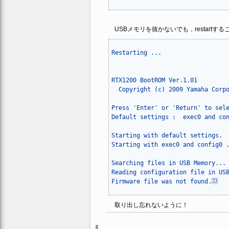
USBメモリを抜かないでも，restart
Restarting ...

RTX1200 BootROM Ver.1.01

  Copyright (c) 2009 Yamaha Corpo
Press 'Enter' or 'Return' to sele
Default settings :  exec0 and con
Starting with default settings.

Starting with exec0 and config0 .
Searching files in USB Memory... 
Reading configuration file in USB
取り出し忘れないように！