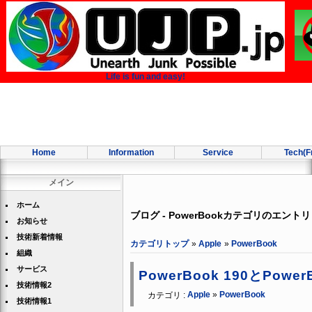
Life is fun and easy!
Home
Information
Service
Tech(F
メイン
ホーム
ブログ - PowerBookカテゴリのエントリ
お知らせ
技術新着情報
カテゴリトップ
»
Apple
»
PowerBook
組織
サービス
PowerBook 190とPowerB
技術情報2
Apple
»
PowerBook
カテゴリ :
技術情報1