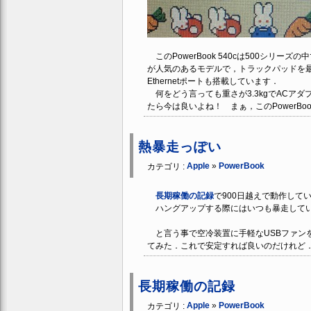
このPowerBook 540cは500シリ
が人気のあるモデルで，トラックパッドを
Ethernetポートも搭載しています．
何をどう言っても重さが3.3kgでACアダ
たら今は良いよね！ まぁ，このPowerBo
熱暴走っぽい
Apple
»
PowerBook
カテゴリ :
長期稼働の記録
で900日越えで動作して
ハングアップする際にはいつも暴走してい
と言う事で空冷装置に手軽なUSBファン
てみた．これで安定すれば良いのだけれど
長期稼働の記録
Apple
»
PowerBook
カテゴリ :