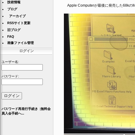
技術情報
Apple Computerが最後に発売した68
ブログ
アーカイブ
RSSサイト更新
旧ブログ
FAQ
画像ファイル管理
ログイン
ユーザー名:
パスワード:
パスワード再発行手続き
|
無料会
員入会手続へ...