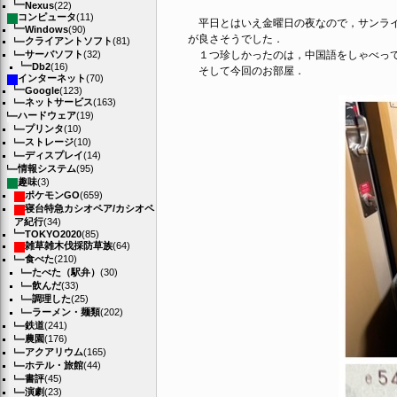
Nexus
(22)
コンピュータ
(11)
平日とはいえ金曜日の夜なので，サンライ
Windows
(90)
が良さそうでした．
クライアントソフト
(81)
サーバソフト
(32)
１つ珍しかったのは，中国語をしゃべって
Db2
(16)
そして今回のお部屋．
インターネット
(70)
Google
(123)
ネットサービス
(163)
ハードウェア
(19)
プリンタ
(10)
ストレージ
(10)
ディスプレイ
(14)
情報システム
(95)
趣味
(3)
ポケモンGO
(659)
寝台特急カシオペア/カシオペ
ア紀行
(34)
TOKYO2020
(85)
雑草雑木伐採防草族
(64)
食べた
(210)
たべた（駅弁）
(30)
飲んだ
(33)
調理した
(25)
ラーメン・麺類
(202)
鉄道
(241)
農園
(176)
アクアリウム
(165)
ホテル・旅館
(44)
書評
(45)
演劇
(23)