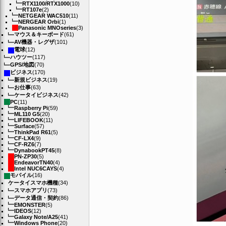
RTX1100/RTX1000
(10)
RT107e
(2)
NETGEAR WAC510
(11)
NERGEAR Orbi
(1)
Panasonic MNOseries
(3)
マウス＆キーボード
(61)
AV機器・レグザ
(101)
電球
(12)
ハウツー
(117)
GPS/地図
(70)
ビジネス
(170)
新規ビジネス
(19)
お仕事
(63)
ケータイビジネス
(42)
PC
(11)
Raspberry Pi
(59)
ML110 G5
(20)
LIFEBOOK
(11)
Surface
(57)
ThinkPad R61
(5)
CF-LX4
(9)
CF-RZ6
(7)
DynabookPT45
(8)
PN-ZP30
(5)
EndeavorTN40
(4)
Intel NUC6CAYS
(4)
モバイル
(16)
ケータイスマホ機種
(34)
スマホアプリ
(73)
データ通信・契約
(86)
EMONSTER
(5)
IDEOS
(12)
Galaxy Note/A25
(41)
Windows Phone
(20)