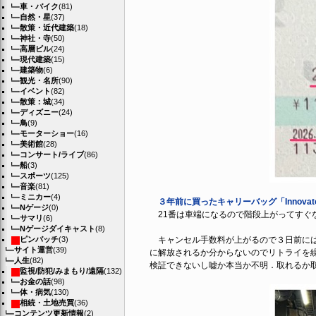
車・バイク
(81)
自然・星
(37)
散策・近代建築
(18)
神社・寺
(50)
高層ビル
(24)
現代建築
(15)
建築物
(6)
観光・名所
(90)
イベント
(82)
散策：城
(34)
ディズニー
(24)
鳥
(9)
モーターショー
(16)
美術館
(28)
コンサート/ライブ
(86)
船
(3)
スポーツ
(125)
音楽
(81)
ミニカー
(4)
３年前に買ったキャリーバッグ「Innovator
Nゲージ
(0)
21番は車端になるので階段上がってすぐ
サマリ
(6)
Nゲージダイキャスト
(8)
ピンバッチ
(3)
キャンセル手数料が上がるので３日前には
サイト運営
(39)
に解放されるか分からないのでリトライを繰
人生
(82)
検証できないし嘘か本当か不明．取れるか
監視/防犯/みまもり/遠隔
(132)
お金の話
(98)
体・病気
(130)
相続・土地売買
(36)
コンテンツ更新情報
(2)