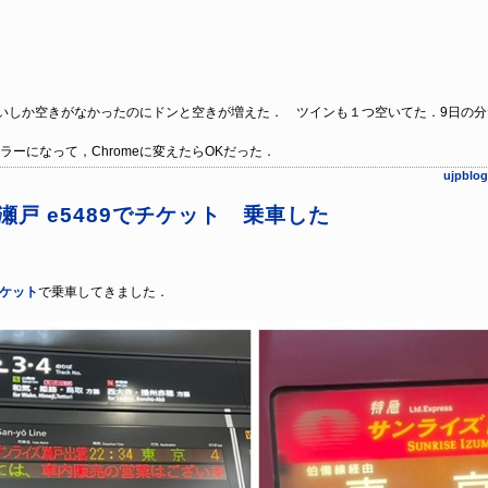
らいしか空きがなかったのにドンと空きが増えた． ツインも１つ空いてた．9日の
ラーになって，Chromeに変えたらOKだった．
ujpb
瀬戸 e5489でチケット 乗車した
ケット
で乗車してきました．