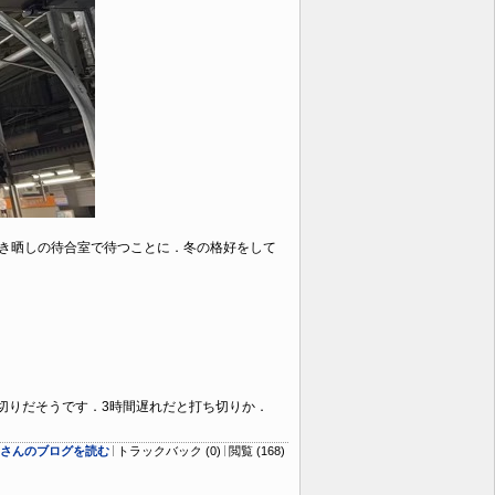
やふき晒しの待合室で待つことに．冬の格好をして
ち切りだそうです．3時間遅れだと打ち切りか．
logさんのブログを読む
トラックバック (0)
閲覧 (168)