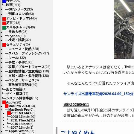
時事
(538)
映画
(941)
007シリーズ
(33)
刑事コロンボ
(63)
テレビ・ドラマ
(445)
災害
(218)
スキルチャージ
(49)
放送大学
(23)
Python
(10)
検定・試験
(32)
セキュリティ
(5)
ニュース・徒然
(328)
スパム・フィッシング
(737)
ツール
(132)
事故・事件
(106)
攻撃／ブルートフォース
(24)
駅にいるとアナウンスは全くなく，Twit
脆弱性情報／注意喚起
(110)
いたから寒くなかったけど23時を過ぎると
文献・統計・参考資料
(130)
ベンダ・サービス
(3)
そんなこんなで150分遅れたサンライズ
事故被害者記録
(49)
あとで確認
(1)
サイト構築
(74)
サンライズ出雲乗車記録2026.04.09_150
システム障害事故
(55)
Apple
(20)
追記2026/04/11
Mac Pro 2013
(13)
MacBook Pro
(0)
折り返しの4月10日(金)出発のサンライ
2021 M1 MAX
(3)
金曜日の夜出発だから，旅の予定が台無し
2008 17inch
(20)
2011 13inch
(31)
2015 15inch
(6)
2007 15inch
(1)
Apple Watch
(87)
ごよやくめも