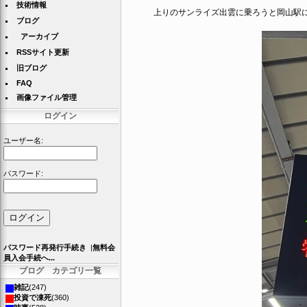
技術情報
上りのサンライズ出雲に乗ろうと岡山駅に
ブログ
アーカイブ
RSSサイト更新
旧ブログ
FAQ
画像ファイル管理
ログイン
ユーザー名:
パスワード:
パスワード再発行手続き
|
無料会
員入会手続へ...
ブログ カテゴリ一覧
雑記
(247)
投資で凍死
(360)