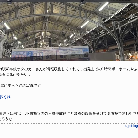
ter(現X)や鉄オタのカミさんが情報収集してくれて，出発までの1時間半，ホーム
流石に風が冷たい．
出雲に乗った時の写真です．
分おくれ
ズ瀬戸・出雲は，JR東海管内の人身事故処理と濃霧の影響を受けて名古屋で運転打
だろうな．
ujpb