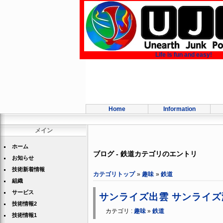
Life is fun and easy!
Home
Information
メイン
ホーム
ブログ - 鉄道カテゴリのエントリ
お知らせ
技術新着情報
カテゴリトップ
»
趣味
»
鉄道
組織
サービス
サンライズ出雲 サンライズ
技術情報2
カテゴリ :
趣味
»
鉄道
技術情報1