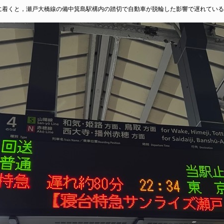
着くと，瀬戸大橋線の備中箕島駅構内の踏切で自動車が脱輪した影響で遅れている