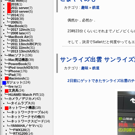
mac mini
(0)
2018
(1)
カテゴリ :
趣味
»
鉄道
2011 server
(7)
2010 server
(5)
2014
(15)
2010
(38)
偶然か，必然か．
2005
(8)
MacBook
(0)
2017 12inch
(11)
23時23分くらいにそれまでノビノビく
2008 late
(47)
MacBook Air
(0)
2011 13inch
(8)
そして，決済でSafariだと何度やってもエ
2011 13inch/BCP
(9)
2011 11inch
(31)
2013 13inch/US
(5)
Macソフト
(136)
サンライズ出雲 サンライズ
Mac周辺機器
(39)
PowerBook
(5)
iPod touch/iOS
(59)
カテゴリ :
趣味
»
鉄道
iPhone
(176)
iPad
(78)
Macintosh
(1)
2日前にゲットできたサンライズ出雲のチ
ガジェット
(124)
fire tv
(1)
文房具
(24)
HUAWEI Watch FIT
(10)
カメラ／デジカメ
(42)
タイムラプス
(6)
ネットワーク機器
(18)
ネットワークケーブル
(4)
ネットワークその他
(8)
ネットワークスピード
(14)
YAMAHA／ヤマハ
(1)
FWX120
(2)
RTX1200
(14)