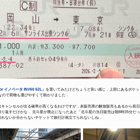
 イノベータ INV60 62L」
を置いてみたけどちょうど良い感じ．上部にあるポケッ
なので荷物も運びやすくて助かりました．
キャンセルが出る確率が高くなるわけですが，未販売席の解放販売もあるから前日
り返すだけかな． 北斗星が廃止になったあと「北斗星の当日販売は朝8時35分だっ
取れないか分からないチケットで旅行計画立てられないしね．