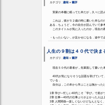
カテゴリ :
趣味
»
書評
実家の本棚に眠ってた本だが，久々に読
これは，彼が５２歳の時に書いた本なのだ
ある．ちょうど，今の自分が読んでいて参
このタイトルが気に入ったのか，現在の夜
・もったいない，が足かせになる．途中で
人生の９割は４０代で決ま
カテゴリ :
趣味
»
書評
現在５０代の著者が，先輩面して書いた本
40代が気になりそうな話題を挙げていて
ている．
自分は，この本から学ぶことは無かったけ
1章 学び―忙しい40代こそ「学び」で差が
2章 仕事―40代の仕事ぶりがよかった人は
3章 人間関係―楽しくないけどなんとなく