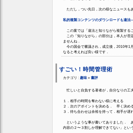
ただし，つい先日，次の様なニュースも
私的複製コンテンツのダウンロードも違法-
この案では「違法と知りながら複製するこ
この「知りながら」の部分は，本人が否定
ませんね．
今の国会で審議され，成立後，2010年1
なると考えれば良い様です．
すごい！時間管理術
カテゴリ :
趣味
»
書評
忙しいと自負する著者が，自分なりの工夫
１．相手の時間を奪わない様に考える
２．次のアポイントを決める． 早く決め
３．待ち合わせは余裕を持って．相手が遅
というような事が書いてありました． あ
内容の２〜３割しか理解できてない」とい