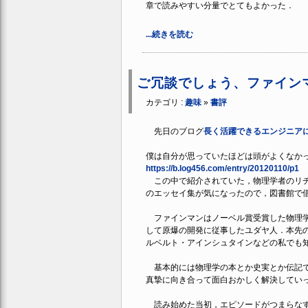
章で読みやすい分量でとてもよかった．
...続きを読む
ご冗談でしょう、ファイン
カテゴリ :
趣味
»
書評
先日のブログ
長く活躍できるエンジニア
僕は自分が思っていたほどは頭がよくなか
https://b.log456.com/entry/20120110/p1
この中で紹介されていた，物理学者のリチャード・フ
のエッセイ集が気になったので，図書館で借
ファインマンはノーベル賞受賞した物理学
して原爆の開発に従事したユダヤ人．本先
ルベルト・アインシュタインなどの私でも
基本的には物理学の本とか史実とか伝記で
真摯に向き合って面白おかしく解決してい
読み始めた当初，エピソードがつまらなす