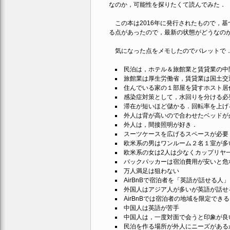
なのか，可能性を探りたくて読んでみた．
この本は2016年に発行されたもので，
る点があったので，最新の状態がどうなの
気になった点をメモしたのでバレットで
民泊は，ホテル＆旅館業と賃貸業の中
旅館業は厚生労働省，賃貸業は国土交
住んでいる家の１部屋を貸すホスト居
感染症対策として，水回りを分ける必
滞在が短いほど儲かる．回転率を上げ
外人は背が高いので合わせたベッドが
外人は，間接照明が好き．
スーツケースを広げるスペースが必要
欧米系の男はワンルーム２名１室が多
欧米系の女は2人は少なくカップリヤ
バックパッカーは宿泊費用が安いと危
万人満足は狙わない
AirBnBで宿泊者を「英語が話せる
外国人はアジア人が多いが英語が話せ
AirBnBでは宿泊者の地域を限定できる
中国人は英語が苦手
中国人は，一度対面で会うと印象が良
民泊を作る場所が外人にニーズがある