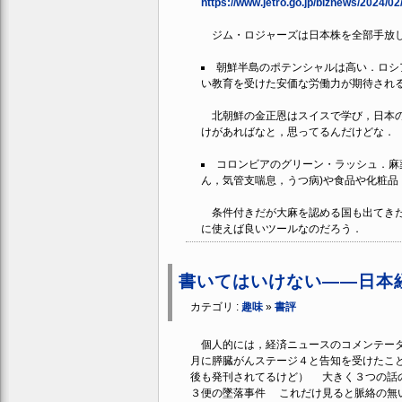
https://www.jetro.go.jp/biznews/2024/0
ジム・ロジャーズは日本株を全部手放し
朝鮮半島のポテンシャルは高い．ロシ
い教育を受けた安価な労働力が期待され
北朝鮮の金正恩はスイスで学び，日本の
けがあればなと，思ってるんだけどな．
コロンビアのグリーン・ラッシュ．麻
ん，気管支喘息，うつ病)や食品や化粧品
条件付きだが大麻を認める国も出てきた
に使えば良いツールなのだろう．
書いてはいけない――日本
カテゴリ :
趣味
»
書評
個人的には，経済ニュースのコメンテータと
月に膵臓がんステージ４と告知を受けたこ
後も発刊されてるけど） 大きく３つの話の
３便の墜落事件 これだけ見ると脈絡の無