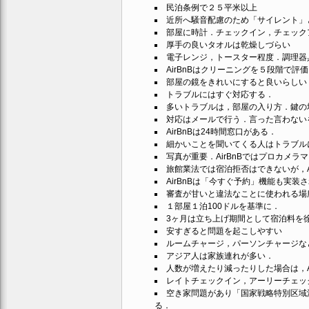
民泊条例で２５平米以上
近所へ騒音配慮のため「サイレント」
部屋に時計．チェックイン，チェック
厚手の良いタオルは乾燥しづらい
電子レンジ，トースター程度．調理器
AirBnBはクリーニングを５段階で
部屋の鏡をきれいにすると良いらしい
トラブルにはすぐ対応する．
多いトラブルは，部屋の入り方．鍵の
対応はメールで行う．言った言わない
AirBnBは24時間窓口がある．
細かいことを聞いてくる人はトラブル
写真が重要．AirBnBではプロカメラ
旅館業法では宿泊拒否はできないが，A
AirBnBは「今すぐ予約」機能も実装
審査が甘いと違法なことに使われる場
１部屋１泊100ドルを基準に．
3ヶ月は立ち上げ期間として宿泊料を
安すぎると問題を起こしやすい
ルームチャージ，パーソンチャージな
アジア人は家族連れが多い．
人数が増えたり減ったりした場合は，A
レイトチェックイン，アーリーチェッ
空き家問題があり「国家戦略特別区域
る．