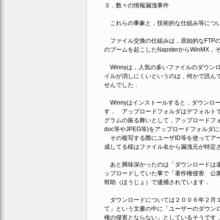
３．数々の情報漏洩事件
これらの事象と，技術的な仕組み等につい
ファイル交換の仕組みは，原始的なFTPのクライ
のブームを起こしたNapsterからWinMX
Winnyは，人気の多いファイルのダウン
イルが消しにくいというのは，何かで読ん
せんでした．
Winnyはインストールすると，ダウンロ
す． アップロードフォルダはデフォルトで
グラムの振る舞いとして，アップロードフォ
doc等やJPEG等)をアップロードフォル
その複写する際にユーザID等を使ってア
成してる様はファイル名から漏洩元が特定
あと興味深かったのは「ダウンロードは違法
ップロードしていた事で「著作権侵害 公衆
幇助（ほうじょ）で逮捕されています．
ダウンロードについては２００６年２月１
て」という文書の中に「ユーザーのダウン
権の侵害とならない」としているそうです