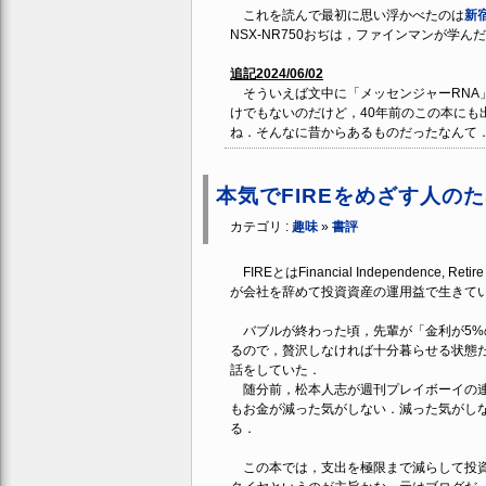
これを読んで最初に思い浮かべたのは
新
NSX-NR750おぢは，ファインマンが学
追記2024/06/02
そういえば文中に「メッセンジャーRNA
けでもないのだけど，40年前のこの本にも
ね．そんなに昔からあるものだったなんて
本気でFIREをめざす人の
カテゴリ :
趣味
»
書評
FIREとはFinancial Independenc
が会社を辞めて投資資産の運用益で生きて
バブルが終わった頃，先輩が「金利が5%
るので，贅沢しなければ十分暮らせる状態
話をしていた．
随分前，松本人志が週刊プレイボーイの連載
もお金が減った気がしない．減った気がし
る．
この本では，支出を極限まで減らして投資