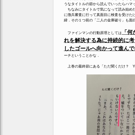
うなタイトルの節から読んでいったらハマ
ちなみにタイトルで気になって読み始めた
に徴兵審査に行って真面目に検査を受けた
緯．その１つ前の「二人の金庫破り」も面
「何
ファインマンの行動原理としては
れを解決する為に持続的に考
したゴールへ向かって進んで
ーチということかな．
上巻の最終節にある「ただ聞くだけ？ You Jus