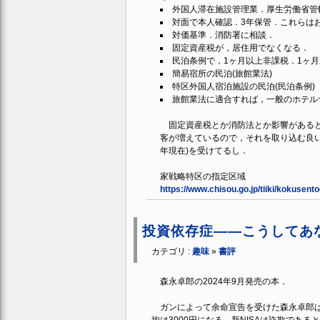
外国人滞在施設管理業．厚生労働省管
対面で本人確認．3年保管．これらは
対価基準．消防署に相談．
固定資産税が，居住用でなくなる．
民泊条例で，1ヶ月以上非課税．1ヶ
簡易宿所の民泊(旅館業法)
特区外国人宿泊施設の民泊(民泊条例)
旅館業法に適合すれば，一般のホテル
固定資産税とか消防法とか影響があると
客が増えているので，それを取り込む良い
年現在)を受けてるし．
家戦略特区の指定区域
https://www.chisou.go.jp/tiiki/kokusento
投資依存症――こうしてあ
カテゴリ :
趣味
»
書評
森永卓郎の2024年9月発売の本．
ガンによって余命宣告を受けた森永卓郎は