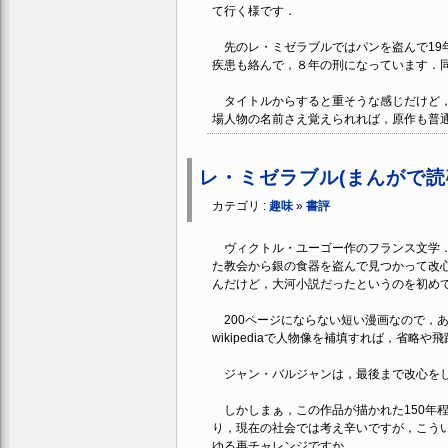
て行く様です．
先のレ・ミゼラブルではパンを盗んで19年
疾患も絡んで，８年の刑になっています．
タイトルからすると重そうな感じだけど，
場人物の名前さえ覚えられれば，原作も普
レ・ミゼラブル(まんがで読
カテゴリ :
趣味
»
書評
ヴィクトル・ユーゴー作のフランス文学．
た教会から銀の食器を盗んで見つかって改
んだけど，大河小説だったというのを初め
200ページにならない短い漫画なので，
wikipediaで人物像を補填すれば，省
ジャン・バルジャンは，最後まで改心をし
しかしまぁ，この作品が描かれた150年
り，現在の社会では考え辛いですが，こう
ゆる再チャレンジですか．