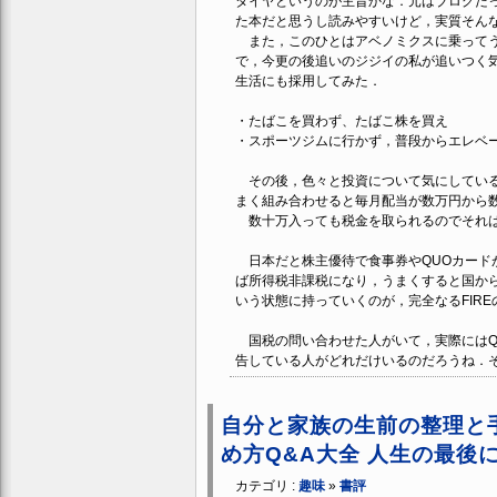
タイヤというのが主旨かな．元はブログだ
た本だと思うし読みやすいけど，実質そん
また，このひとはアベノミクスに乗ってう
で，今更の後追いのジジイの私が追いつく
生活にも採用してみた．
・たばこを買わず、たばこ株を買え
・スポーツジムに行かず，普段からエレベ
その後，色々と投資について気にしている
まく組み合わせると毎月配当が数万円から
数十万入っても税金を取られるのでそれは
日本だと株主優待で食事券やQUOカード
ば所得税非課税になり，うまくすると国か
いう状態に持っていくのが，完全なるFIR
国税の問い合わせた人がいて，実際にはQ
告している人がどれだけいるのだろうね．そ
自分と家族の生前の整理と
め方Q&A大全 人生の最後に
カテゴリ :
趣味
»
書評