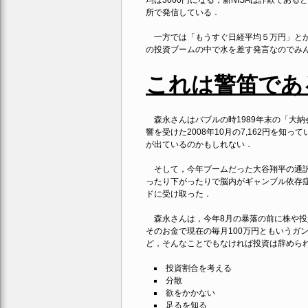
均は3000円になる，新NISAは詐欺で
所で発信している．
一方では「もうすぐ日経平均５万円」とか
の投資ブームの中で水を差す発言なのでみ
これは警笛であ
森永さんはバブルの時1989年末の「大納会
響を受けた2008年10月の7,162円を知
が出ているのかもしれない．
そして，今年ブームだった大谷翔平の通訳
ったり下がったりで脳内がギャンブル依存
ドに受け取った．
森永さんは，今年8月の暴落の前に株や投
そのお金で現在の毎月100万円ともいうガ
ど，そんなことでもなければ投資は辞めら
投資割合を考える
分散
欲をかかない
足るを知る