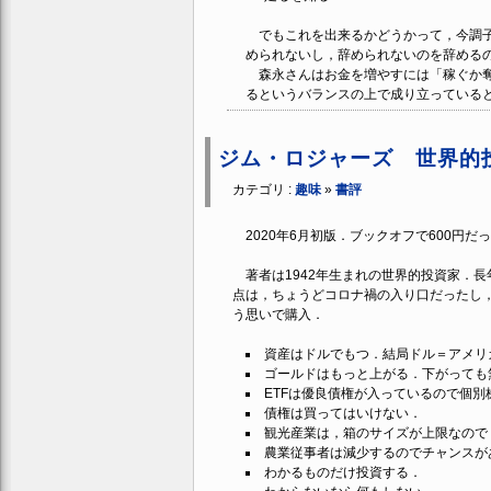
でもこれを出来るかどうかって，今調子
められないし，辞められないのを辞める
森永さんはお金を増やすには「稼ぐか奪
るというバランスの上で成り立っている
ジム・ロジャーズ 世界的
カテゴリ :
趣味
»
書評
2020年6月初版．ブックオフで600円だ
著者は1942年生まれの世界的投資家．
点は，ちょうどコロナ禍の入り口だったし
う思いで購入．
資産はドルでもつ．結局ドル＝アメリ
ゴールドはもっと上がる．下がっても
ETFは優良債権が入っているので個
債権は買ってはいけない．
観光産業は，箱のサイズが上限なので
農業従事者は減少するのでチャンスが
わかるものだけ投資する．