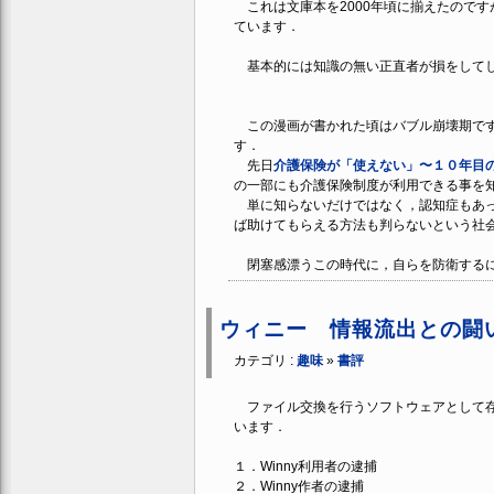
これは文庫本を2000年頃に揃えたので
ています．
基本的には知識の無い正直者が損をしてし
この漫画が書かれた頃はバブル崩壊期です
す．
先日
介護保険が「使えない」〜１０年目
の一部にも介護保険制度が利用できる事を
単に知らないだけではなく，認知症もあっ
ば助けてもらえる方法も判らないという社
閉塞感漂うこの時代に，自らを防衛するに
ウィニー 情報流出との闘
カテゴリ :
趣味
»
書評
ファイル交換を行うソフトウェアとして存在
います．
１．Winny利用者の逮捕
２．Winny作者の逮捕