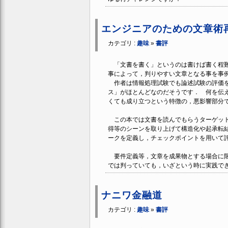
エンジニアのための文章術
カテゴリ :
趣味
»
書評
「文書を書く」というのは書けば書く程難
事によって，判りやすい文章となる事を事
作者は情報処理試験でも論述試験の評価を
ス」がほとんどなのだそうです． 何を伝
くても成り立つという特徴の，悪影響部分
この本では文書を読んでもらうターゲット
得等のシーンを取り上げて構造化や起承転
ークを定義し，チェックポイントを用いて
要件定義等，文章を成果物とする場合に限
では判っていても，いざという時に実践で
ナニワ金融道
カテゴリ :
趣味
»
書評