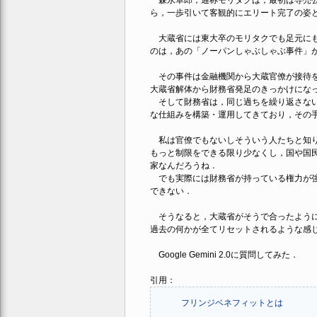
森永卓郎，通称モリタクは，最初は専売公
ら，一歩引いて客観的にエリート完了の姿
大蔵省には東大卒のモリタクでも足元にも
のは，あの「ノーパンしゃぶしゃぶ事件」
その事件は金融機関から大蔵官僚が接待を
大蔵省解体から財務省発足のきっかけにな
そして財務省は，同じ過ちを繰り返さない
な仕組みを構築・運用してきており，その
私は官僚でもないしそういう人たちと知り
もっと制限をできる限り少なくし，国や国
家なんだろうね．
でも実際には財務省が持っている権力が強
できない．
そうなると，大蔵省がそうで合ったように
過去の何かが全てリセットされるような感
Google Gemini 2.0に質問してみた．
引用：
フリンジベネフィットとは