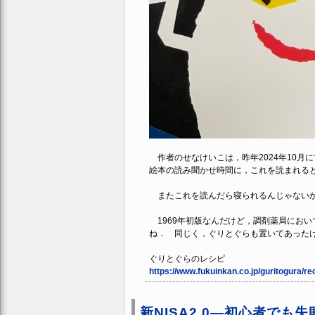
作者のせなけいこは，昨年2024年10月
絵本の読み聞かせ時間に，これを読まれる
またこれを読んだら寝られるんじゃないか
1969年初版なんだけど，調剤薬局において
ね． 同じく，ぐりとぐらも置いてあった
ぐりとぐらのレシピ
https://www.fukuinkan.co.jp/guritogura/re
新NISA2.0―初心者で