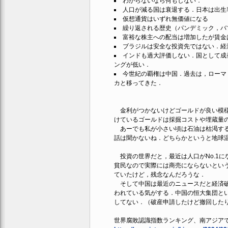
わからないなら何もしない．
人口が減る国は衰退する．日本は出生
仮想通貨はいずれ無価値になる
繰り返される歴史（パンデミック，バ
富裕な株主への配当は増加したが賃金
ブラジルは安全な投資先ではない．経
インドも過大評価しない．国として成
ングが低い．
今世紀の覇権は中国．過去は，ローマ
カと移ってきた．
金利がつかないけどゴールドが良い模様
けているゴールドは採掘コストや埋蔵量
あーでも私が小さい頃は石油は枯渇する
話は聞かないね．どちらかというと地球温
投資の世界だと，最近は人口がNo.1
貧民なので実際には商売にならないという
ていたけど，残念なんだろうな．
そして中国は最近のニュースだと経済破
われている気がする．中国の恒大集団と
してない．（破産申請したけど撤回した
世界腐敗認識指数ランキング、南アジア