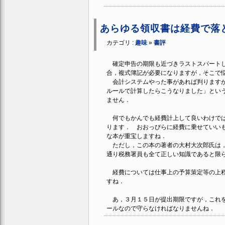
あらゆる領収書は経費で落
カテゴリ :
趣味
»
書評
確定申告の期限も近づきラストスパートし
合，複式簿記が必要になりますが，そこで
会計システムやった事があれば判りますが
ルールで計算したらこうなりました」とい
ません．
何でもかんでも経費計上して良いわけでは
ります． おおっぴらに経費に乗せていい
な本が重宝しますね．
ただし，この本の著者の大村大次郎氏は，
通り税務署員も全て正しい知識であると限
経費については仕事上の予算策定等の上程
すね．
あ，３月１５日が提出期限ですが，これを過
ールなので守らなければなりませんね．