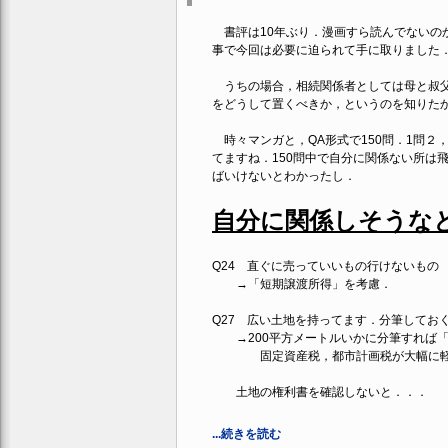
書評は10年ぶり．漫画すら読んでないの
事で今回は必要に迫られて手に取りました
うちの場合，相続関係者としては母と叔父
をどうして置くべきか，というのを知りた
時々マンガと，QA形式で150問．1問２
てますね．150問中で自分に関係ない所は
ばいけないとわかったし．
自分に関係しそうな
Q24 直ぐに売っていいもの行けないもの
→「短期譲渡所得」を考慮．
Q27 広い土地を持ってます．分筆してお
→200平方メートルいかに分筆すれば「
固定資産税，都市計画税が大幅に軽減
土地の権利書を確認しないと．．．
...続きを読む