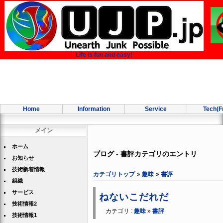
Life is fun and easy!
Home
Information
Service
Tech(F
メイン
ホーム
ブログ - 書評カテゴリのエントリ
お知らせ
技術新着情報
カテゴリトップ
»
趣味
»
書評
組織
サービス
ねないこだれだ
技術情報2
カテゴリ :
趣味
»
書評
技術情報1