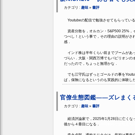
カテゴリ :
趣味
»
書評
Youtubeの配信で勉強させてもらっている
資産分散を，オルカン・S&P500 25%，
つべし！という事で，その理由の説明がされてい
感．
インド株は半年くらい前までブームがあっ
づらい．大阪・関西万博でもパビリオンの
だったので，ちょっと無理かな．
でも江守氏はずっとゴールドの事をYoutu
ば，保険になるというのも実践的に体験し
官僚生態図鑑――ズレまく
カテゴリ :
趣味
»
書評
経済評論家で，2025年1月28日に亡く
後から４冊目になる．
今回初めて全部立ち