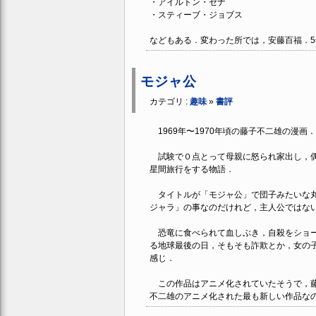
・アイルトン・セナ
・スティーブ・ジョブス
などもある．変わった所では，安藤百福．
モジャ公
カテゴリ :
趣味
»
書評
1969年〜1970年頃の藤子不二雄の漫画．
試験で０点とって母親に怒られ家出し，偶
星間旅行をする物語．
タイトルが「モジャ公」で団子みたいな丸
ジャラ」の事なのだけれど，主人公ではな
恐竜に食べられて血しぶき，自殺をショー
る地球最後の日，そもそも詐欺とか，女の
感じ．
この作品はアニメ化されていたそうで，藤
不二雄のアニメ化された最も新しい作品な