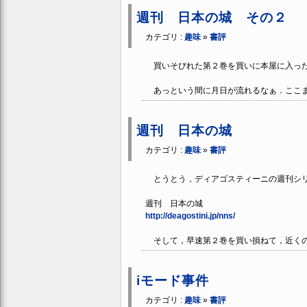
週刊 日本の城 その２
カテゴリ :
趣味
»
書評
買いそびれた第２巻を買いに本屋に入っ
あっという間に月日が流れるなぁ．ここま
週刊 日本の城
カテゴリ :
趣味
»
書評
とうとう，ディアゴスティーニの週刊シリ
週刊 日本の城
http://deagostini.jp/nns/
そして，早速第２巻を買い損ねて，近くの
iモード事件
カテゴリ :
趣味
»
書評