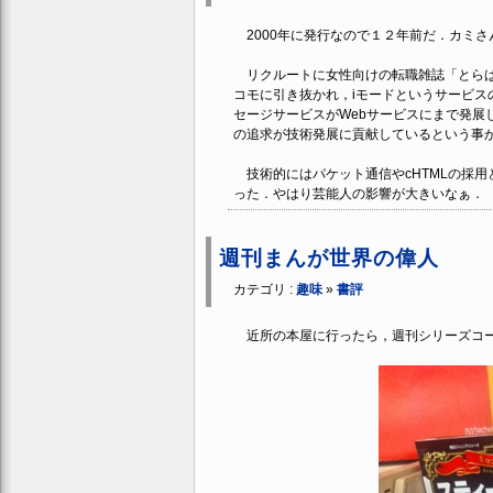
2000年に発行なので１２年前だ．カミさ
リクルートに女性向けの転職雑誌「とらば
コモに引き抜かれ，iモードというサービ
セージサービスがWebサービスにまで発展
の追求が技術発展に貢献しているという事
技術的にはパケット通信やcHTMLの採用
った．やはり芸能人の影響が大きいなぁ．
週刊まんが世界の偉人
カテゴリ :
趣味
»
書評
近所の本屋に行ったら，週刊シリーズコー