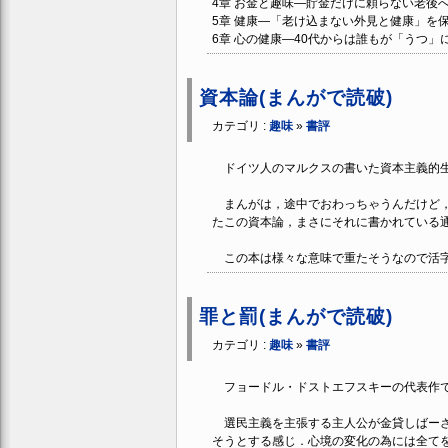
4章 お金と趣味―貯金だけに頼らない老後
5章 健康―「老け込まない外見と健康」を
6章 心の健康―40代からは誰もが「うつ」
資本論(まんがで読破)
カテゴリ :
趣味
»
書評
ドイツ人のマルクスの書いた資本主義的生
まんがは，途中でおわっちゃうんだけど，
たこの資本論，まさにそれに書かれている
この本は様々な意味で重たそうなので活字
罪と罰(まんがで読破)
カテゴリ :
趣味
»
書評
フョードル・ドストエフスキーの代表作
選民主義を主張する主人公が金貸しばーさ
そうとする感じ．心境の変化の為には全て