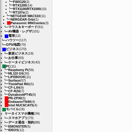
FWX120
(2)
RTX1200
(14)
RTX1100/RTX1000
(10)
RT107e
(2)
NETGEAR WAC510
(11)
NERGEAR Orbi
(1)
Panasonic MNOseries
(3)
マウス＆キーボード
(61)
AV機器・レグザ
(101)
電球
(12)
ハウツー
(117)
GPS/地図
(70)
ビジネス
(170)
新規ビジネス
(19)
お仕事
(63)
ケータイビジネス
(42)
PC
(11)
Raspberry Pi
(59)
ML110 G5
(20)
LIFEBOOK
(11)
Surface
(57)
ThinkPad R61
(5)
CF-LX4
(9)
CF-RZ6
(7)
DynabookPT45
(8)
PN-ZP30
(5)
EndeavorTN40
(4)
Intel NUC6CAYS
(4)
モバイル
(16)
ケータイスマホ機種
(34)
スマホアプリ
(73)
データ通信・契約
(86)
EMONSTER
(5)
IDEOS
(12)