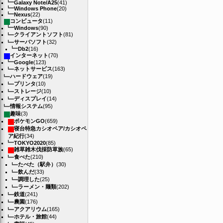
Galaxy Note/A25
(41)
Windows Phone
(20)
Nexus
(22)
コンピュータ
(11)
Windows
(90)
クライアントソフト
(81)
サーバソフト
(32)
Db2
(16)
インターネット
(70)
Google
(123)
ネットサービス
(163)
ハードウェア
(19)
プリンタ
(10)
ストレージ
(10)
ディスプレイ
(14)
情報システム
(95)
趣味
(3)
ポケモンGO
(659)
寝台特急カシオペア/カシオペ
ア紀行
(34)
TOKYO2020
(85)
雑草雑木伐採防草族
(65)
食べた
(210)
たべた（駅弁）
(30)
飲んだ
(33)
調理した
(25)
ラーメン・麺類
(202)
鉄道
(241)
農園
(176)
アクアリウム
(165)
ホテル・旅館
(44)