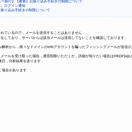
)_ 【ソニー銀行】【重要】お振り込み手続きの制限について
ト」ログイン通知
お振り込み手続きの制限について
されているので，メールを送信することはありません．
対応をしており，サーバからは該当メールは送信してないことを確認しております．
解析から，様々なドメインのinfoアカウントを騙ったフィッシングメールが送信
を騙るメールを受け取った場合，適宜削除いただくか，詳細が知りたい場合はinfo[＠]u
後日，分析結果を送ります．
く場合があります