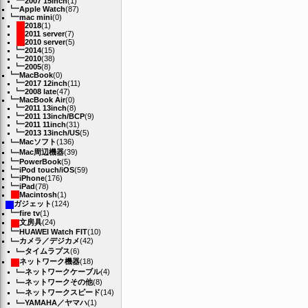
2007 15inch
(1)
Apple Watch
(87)
mac mini
(0)
2018
(1)
2011 server
(7)
2010 server
(5)
2014
(15)
2010
(38)
2005
(8)
MacBook
(0)
2017 12inch
(11)
2008 late
(47)
MacBook Air
(0)
2011 13inch
(8)
2011 13inch/BCP
(9)
2011 11inch
(31)
2013 13inch/US
(5)
Macソフト
(136)
Mac周辺機器
(39)
PowerBook
(5)
iPod touch/iOS
(59)
iPhone
(176)
iPad
(78)
Macintosh
(1)
ガジェット
(124)
fire tv
(1)
文房具
(24)
HUAWEI Watch FIT
(10)
カメラ／デジカメ
(42)
タイムラプス
(6)
ネットワーク機器
(18)
ネットワークケーブル
(4)
ネットワークその他
(8)
ネットワークスピード
(14)
YAMAHA／ヤマハ
(1)