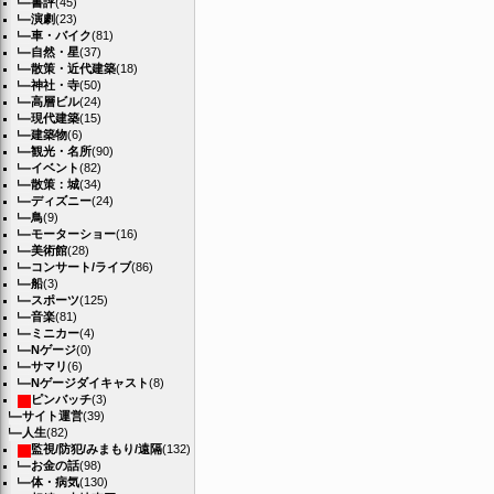
書評
(45)
演劇
(23)
車・バイク
(81)
自然・星
(37)
散策・近代建築
(18)
神社・寺
(50)
高層ビル
(24)
現代建築
(15)
建築物
(6)
観光・名所
(90)
イベント
(82)
散策：城
(34)
ディズニー
(24)
鳥
(9)
モーターショー
(16)
美術館
(28)
コンサート/ライブ
(86)
船
(3)
スポーツ
(125)
音楽
(81)
ミニカー
(4)
Nゲージ
(0)
サマリ
(6)
Nゲージダイキャスト
(8)
ピンバッチ
(3)
サイト運営
(39)
人生
(82)
監視/防犯/みまもり/遠隔
(132)
お金の話
(98)
体・病気
(130)