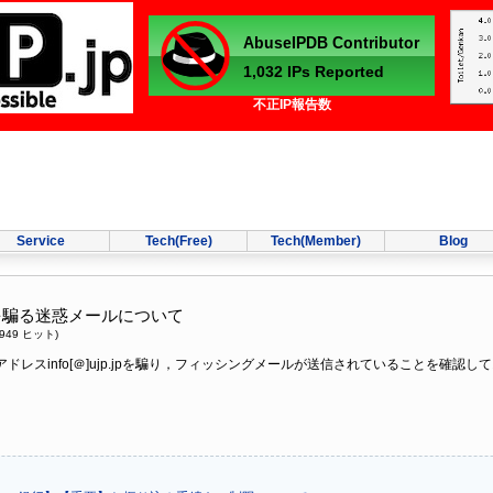
不正IP報告数
Service
Tech(Free)
Tech(Member)
Blog
トを騙る迷惑メールについて
949 ヒット
)
ドレスinfo[＠]ujp.jpを騙り，フィッシングメールが送信されていることを確認し