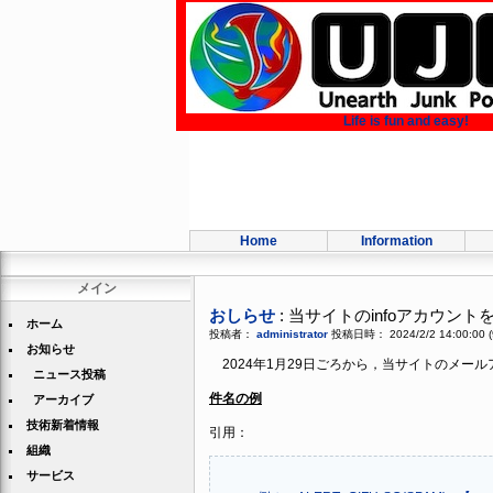
Life is fun and easy!
Home
Information
メイン
おしらせ
: 当サイトのinfoアカウン
ホーム
投稿者：
administrator
投稿日時： 2024/2/2 14:00:00
(
お知らせ
2024年1月29日ごろから，当サイトのメールア
ニュース投稿
件名の例
アーカイブ
技術新着情報
引用：
組織
サービス