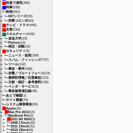
投資で凍死
(360)
時事
(538)
映画
(941)
007シリーズ
(33)
刑事コロンボ
(63)
テレビ・ドラマ
(445)
災害
(218)
スキルチャージ
(49)
放送大学
(23)
Python
(10)
検定・試験
(32)
セキュリティ
(5)
ニュース・徒然
(328)
スパム・フィッシング
(737)
ツール
(132)
事故・事件
(106)
攻撃／ブルートフォース
(24)
脆弱性情報／注意喚起
(110)
文献・統計・参考資料
(130)
ベンダ・サービス
(3)
事故被害者記録
(49)
あとで確認
(1)
サイト構築
(74)
システム障害事故
(55)
Apple
(20)
Mac Pro 2013
(13)
MacBook Pro
(0)
2021 M1 MAX
(3)
2008 17inch
(20)
2011 13inch
(31)
2015 15inch
(6)