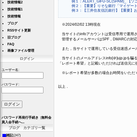
例１：ALERT_GIFU-SC(SPAM
技術情報2
例２：【重要】りそな銀行「マイゲー
技術情報1
例３：【三井住友信託銀行】【重要】
技術情報
ブログ
※2024/02/02 13時現在
RSSサイト更新
当サイトのinfoアカウントは受信専用で運用
旧ブログ
管理するメールサーバはSPF，DMARCの
FAQ
また，当サイトで運用している受信迷惑メール
画像ファイル管理
当サイトのメールアドレスinfo[＠]ujp.jp
ログイン
「レポート希望」と記載いただければ送信元に
ユーザー名:
※レポート希望が多数の場合お時間をいただ
パスワード:
以上．
パスワード再発行手続き
|
無料会
員入会手続へ...
ブログ カテゴリ一覧
雑記
(247)