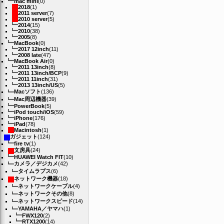
mac mini
(0)
2018
(1)
2011 server
(7)
2010 server
(5)
2014
(15)
2010
(38)
2005
(8)
MacBook
(0)
2017 12inch
(11)
2008 late
(47)
MacBook Air
(0)
2011 13inch
(8)
2011 13inch/BCP
(9)
2011 11inch
(31)
2013 13inch/US
(5)
Macソフト
(136)
Mac周辺機器
(39)
PowerBook
(5)
iPod touch/iOS
(59)
iPhone
(176)
iPad
(78)
Macintosh
(1)
ガジェット
(124)
fire tv
(1)
文房具
(24)
HUAWEI Watch FIT
(10)
カメラ／デジカメ
(42)
タイムラプス
(6)
ネットワーク機器
(18)
ネットワークケーブル
(4)
ネットワークその他
(8)
ネットワークスピード
(14)
YAMAHA／ヤマハ
(1)
FWX120
(2)
RTX1200
(14)