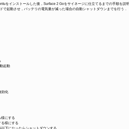
buntuをインストールした後，Surface 2 Goをサイネージに仕立てるまでの手順を説
クモードで起動させ，バッテリの電気量が減った場合の自動シャットダウンまでを行う．
る
自動起動
無効化
る様にする
する様にする
%以下になったらシャットダウンする