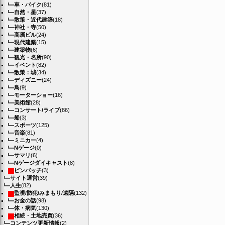
車・バイク
(81)
自然・星
(37)
散策・近代建築
(18)
神社・寺
(50)
高層ビル
(24)
現代建築
(15)
建築物
(6)
観光・名所
(90)
イベント
(82)
散策：城
(34)
ディズニー
(24)
鳥
(9)
モーターショー
(16)
美術館
(28)
コンサート/ライブ
(86)
船
(3)
スポーツ
(125)
音楽
(81)
ミニカー
(4)
Nゲージ
(0)
サマリ
(6)
Nゲージダイキャスト
(8)
ピンバッチ
(3)
サイト運営
(39)
人生
(82)
監視/防犯/みまもり/遠隔
(132)
お金の話
(98)
体・病気
(130)
相続・土地売買
(36)
コンテンツ更新情報
(2)