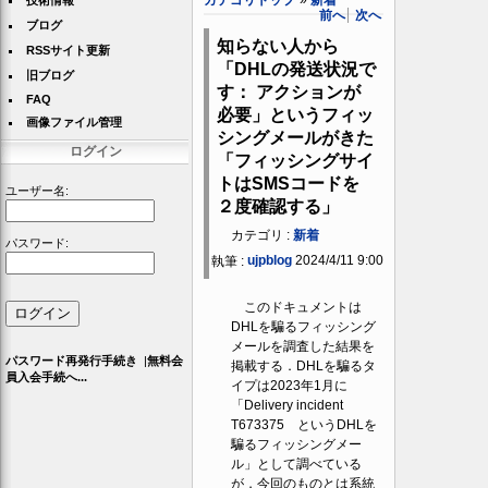
技術情報
前へ
次へ
ブログ
知らない人から
RSSサイト更新
「DHLの発送状況で
旧ブログ
す： アクションが
FAQ
必要」というフィッ
画像ファイル管理
シングメールがきた
ログイン
「フィッシングサイ
トはSMSコードを
ユーザー名:
２度確認する」
カテゴリ :
新着
パスワード:
ujpblog
2024/4/11 9:00
執筆 :
このドキュメントは
DHLを騙るフィッシング
メールを調査した結果を
パスワード再発行手続き
|
無料会
掲載する．DHLを騙るタ
員入会手続へ...
イプは2023年1月に
「Delivery incident
T673375 というDHLを
騙るフィッシングメー
ル」として調べている
が，今回のものとは系統