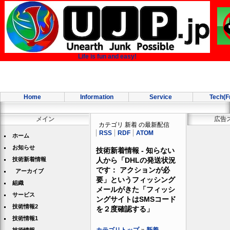
Life is fun and easy!
Home
Information
Service
Tech(F
メイン
広告
カテゴリ 新着 の最新配信
RSS
RDF
ATOM
ホーム
お知らせ
技術新着情報 - 知らない
技術新着情報
人から「DHLの発送状況
です： アクションが必
アーカイブ
要」というフィッシング
組織
メールがきた「フィッシ
サービス
ングサイトはSMSコード
技術情報2
を２度確認する」
技術情報1
カテゴリトップ
»
新着