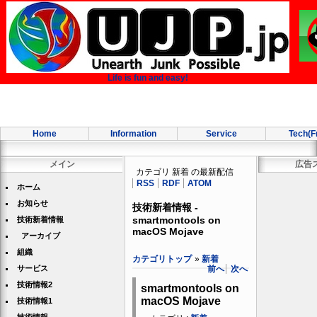
Life is fun and easy!
Home
Information
Service
Tech(F
メイン
広告
カテゴリ 新着 の最新配信
RSS
RDF
ATOM
ホーム
お知らせ
技術新着情報 -
smartmontools on
技術新着情報
macOS Mojave
アーカイブ
組織
カテゴリトップ
»
新着
前へ
次へ
サービス
技術情報2
smartmontools on
macOS Mojave
技術情報1