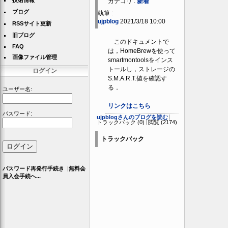
技術情報
カテゴリ :
新着
ブログ
執筆 :
ujpblog
2021/3/18 10:00
RSSサイト更新
旧ブログ
このドキュメントで
FAQ
は，HomeBrewを使って
画像ファイル管理
smartmontoolsをインス
トールし，ストレージの
ログイン
S.M.A.R.T.値を確認す
る．
ユーザー名:
リンクはこちら
パスワード:
ujpblogさんのブログを読む
トラックバック (0)
閲覧 (2174)
トラックバック
パスワード再発行手続き
|
無料会
員入会手続へ...