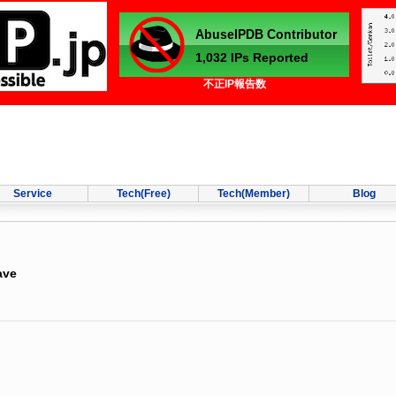
不正IP報告数
Service
Tech(Free)
Tech(Member)
Blog
ave