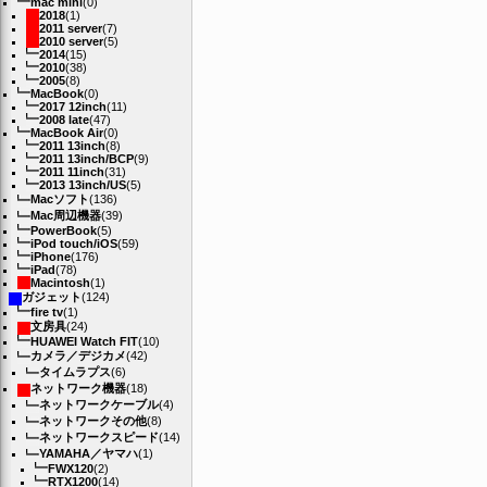
mac mini
(0)
2018
(1)
2011 server
(7)
2010 server
(5)
2014
(15)
2010
(38)
2005
(8)
MacBook
(0)
2017 12inch
(11)
2008 late
(47)
MacBook Air
(0)
2011 13inch
(8)
2011 13inch/BCP
(9)
2011 11inch
(31)
2013 13inch/US
(5)
Macソフト
(136)
Mac周辺機器
(39)
PowerBook
(5)
iPod touch/iOS
(59)
iPhone
(176)
iPad
(78)
Macintosh
(1)
ガジェット
(124)
fire tv
(1)
文房具
(24)
HUAWEI Watch FIT
(10)
カメラ／デジカメ
(42)
タイムラプス
(6)
ネットワーク機器
(18)
ネットワークケーブル
(4)
ネットワークその他
(8)
ネットワークスピード
(14)
YAMAHA／ヤマハ
(1)
FWX120
(2)
RTX1200
(14)