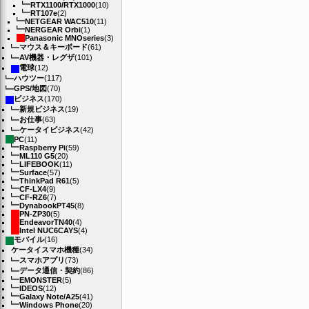
RTX1100/RTX1000
(10)
RT107e
(2)
NETGEAR WAC510
(11)
NERGEAR Orbi
(1)
Panasonic MNOseries
(3)
マウス＆キーボード
(61)
AV機器・レグザ
(101)
電球
(12)
ハウツー
(117)
GPS/地図
(70)
ビジネス
(170)
新規ビジネス
(19)
お仕事
(63)
ケータイビジネス
(42)
PC
(11)
Raspberry Pi
(59)
ML110 G5
(20)
LIFEBOOK
(11)
Surface
(57)
ThinkPad R61
(5)
CF-LX4
(9)
CF-RZ6
(7)
DynabookPT45
(8)
PN-ZP30
(5)
EndeavorTN40
(4)
Intel NUC6CAYS
(4)
モバイル
(16)
ケータイスマホ機種
(34)
スマホアプリ
(73)
データ通信・契約
(86)
EMONSTER
(5)
IDEOS
(12)
Galaxy Note/A25
(41)
Windows Phone
(20)