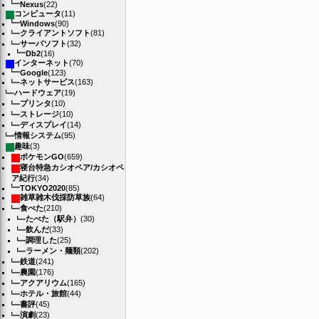
Nexus
(22)
コンピュータ
(11)
Windows
(90)
クライアントソフト
(81)
サーバソフト
(32)
Db2
(16)
インターネット
(70)
Google
(123)
ネットサービス
(163)
ハードウェア
(19)
プリンタ
(10)
ストレージ
(10)
ディスプレイ
(14)
情報システム
(95)
趣味
(3)
ポケモンGO
(659)
寝台特急カシオペア/カシオペ
ア紀行
(34)
TOKYO2020
(85)
雑草雑木伐採防草族
(64)
食べた
(210)
たべた（駅弁）
(30)
飲んだ
(33)
調理した
(25)
ラーメン・麺類
(202)
鉄道
(241)
農園
(176)
アクアリウム
(165)
ホテル・旅館
(44)
書評
(45)
演劇
(23)