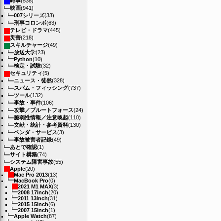
時事
(538)
映画
(941)
007シリーズ
(33)
刑事コロンボ
(63)
テレビ・ドラマ
(445)
災害
(218)
スキルチャージ
(49)
放送大学
(23)
Python
(10)
検定・試験
(32)
セキュリティ
(5)
ニュース・徒然
(328)
スパム・フィッシング
(737)
ツール
(132)
事故・事件
(106)
攻撃／ブルートフォース
(24)
脆弱性情報／注意喚起
(110)
文献・統計・参考資料
(130)
ベンダ・サービス
(3)
事故被害者記録
(49)
あとで確認
(1)
サイト構築
(74)
システム障害事故
(55)
Apple
(20)
Mac Pro 2013
(13)
MacBook Pro
(0)
2021 M1 MAX
(3)
2008 17inch
(20)
2011 13inch
(31)
2015 15inch
(6)
2007 15inch
(1)
Apple Watch
(87)