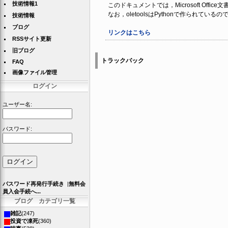
技術情報1
このドキュメントでは，Microsoft Off
なお，oletoolsはPythonで作られている
技術情報
ブログ
リンクはこちら
RSSサイト更新
旧ブログ
トラックバック
FAQ
画像ファイル管理
ログイン
ユーザー名:
パスワード:
パスワード再発行手続き
|
無料会
員入会手続へ...
ブログ カテゴリ一覧
雑記
(247)
投資で凍死
(360)