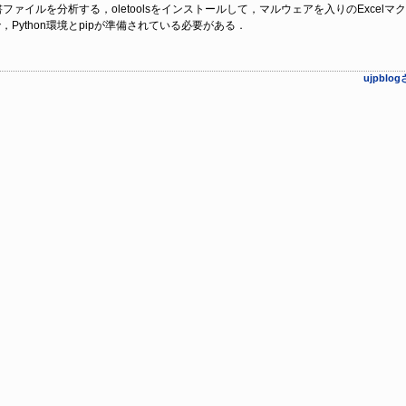
ice文書ファイルを分析する，oletoolsをインストールして，マルウェアを入りのExce
ので，Python環境とpipが準備されている必要がある．
ujpbl