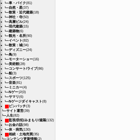
車・バイク
(81)
自然・星
(37)
散策・近代建築
(18)
神社・寺
(50)
高層ビル
(24)
現代建築
(15)
建築物
(6)
観光・名所
(90)
イベント
(82)
散策：城
(34)
ディズニー
(24)
鳥
(9)
モーターショー
(16)
美術館
(28)
コンサート/ライブ
(86)
船
(3)
スポーツ
(125)
音楽
(81)
ミニカー
(4)
Nゲージ
(0)
サマリ
(6)
Nゲージダイキャスト
(8)
ピンバッチ
(3)
サイト運営
(39)
人生
(82)
監視/防犯/みまもり/遠隔
(132)
お金の話
(98)
体・病気
(130)
相続・土地売買
(35)
コンテンツ更新情報
(2)