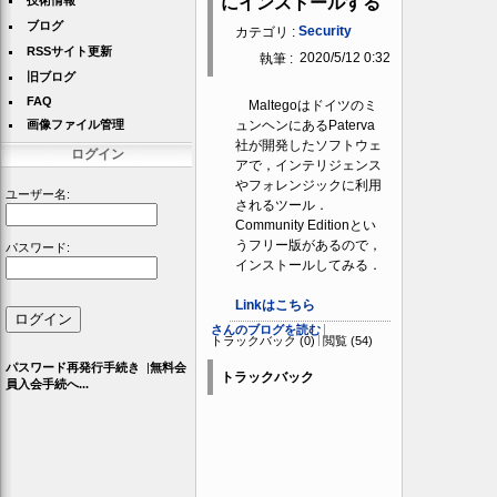
技術情報
にインストールする
ブログ
Security
カテゴリ :
RSSサイト更新
2020/5/12 0:32
執筆 :
旧ブログ
FAQ
Maltegoはドイツのミ
画像ファイル管理
ュンヘンにあるPaterva
社が開発したソフトウェ
ログイン
アで，インテリジェンス
やフォレンジックに利用
ユーザー名:
されるツール．
Community Editionとい
うフリー版があるので，
パスワード:
インストールしてみる．
Linkはこちら
さんのブログを読む
トラックバック (0)
閲覧 (54)
パスワード再発行手続き
|
無料会
トラックバック
員入会手続へ...