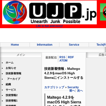
Life is fun and easy!
Home
Information
Service
Tech(F
メイン
広告
RSS
RDF
最新配信
ATOM
ホーム
お知らせ
技術新着情報 - Maltego
4.2.9をmacOS High
技術新着情報
Sierraにインストールする
アーカイブ
組織
カテゴリトップ
»
Security
サービス
前へ
次へ
技術情報2
Maltego 4.2.9を
技術情報1
macOS High Sierra