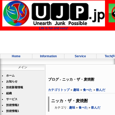
Life is fun and easy!
Home
Information
Service
Tech(F
メイン
ホーム
ブログ - ニッカ・ザ・麦焼酎
お知らせ
技術新着情報
カテゴリトップ
»
趣味
»
食べた
»
飲んだ
組織
サービス
ニッカ・ザ・麦焼酎
技術情報2
カテゴリ :
趣味
»
食べた
»
飲んだ
技術情報1