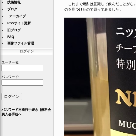
技術情報
これまで焼酎は意識して飲んだことがない
ブログ
のを見つけたので買ってみました．
アーカイブ
RSSサイト更新
旧ブログ
FAQ
画像ファイル管理
ログイン
ユーザー名:
パスワード:
パスワード再発行手続き
|
無料会
員入会手続へ...