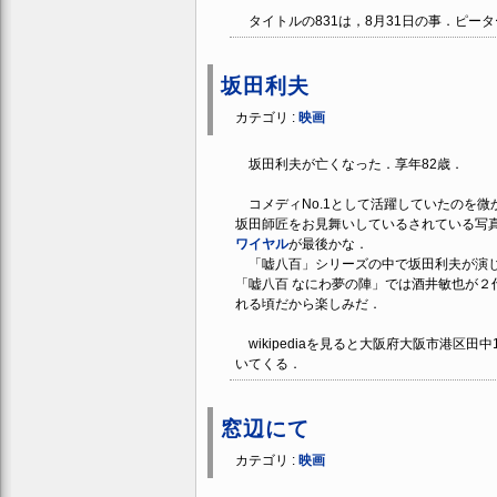
タイトルの831は，8月31日の事．ピー
坂田利夫
カテゴリ :
映画
坂田利夫が亡くなった．享年82歳．
コメディNo.1として活躍していたのを微
坂田師匠をお見舞いしているされている写真が
ワイヤル
が最後かな．
「嘘八百」シリーズの中で坂田利夫が演じる
「嘘八百 なにわ夢の陣」では酒井敏也が２
れる頃だから楽しみだ．
wikipediaを見ると大阪府大阪市港区
いてくる．
窓辺にて
カテゴリ :
映画