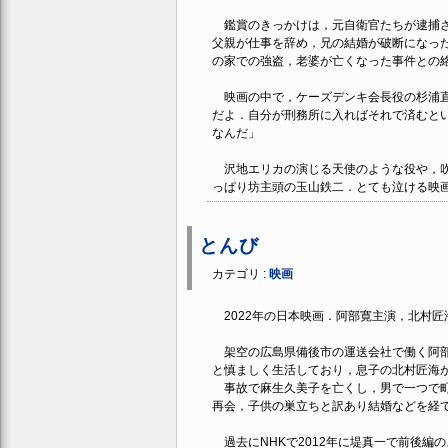
鑑賞のきっかけは，元自衛官たちが逮捕さ
父親が仕事を辞め，兄の結婚が破断になっ
の家での強盗，老婆が亡くなった事件との
映画の中で，ケーズデンキ会長役の杉浦直
だよ．自分が刑務所に入ればそれで済むと
なんだ」
沢地エリカの演じる天使のような役や，吹
っぱり坊主頭の玉山鉄二．とても泣ける映
とんび
カテゴリ :
映画
2022年の日本映画．阿部寛主演，北村匠
架空の広島県備後市の運送会社で働く阿部
と慎ましく生活しており，息子の北村匠海
事故で麻生久美子を亡くし，男で一つで町
再会，子供の巣立ちと訳あり結婚などを経
過去にNHKで2012年に堤真一で前後編