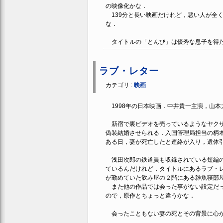
の映像化かな．
139分と長い映画だけれど，悪い人が全
な．
タイトルの「とんび」は優秀な息子を得た
ラブ・レター
カテゴリ :
映画
1998年の日本映画．中井貴一主演，山本
新宿で裏ビデオを売っているようなヤクザ
偽装結婚させられる．入国管理局担当の柄
ある日，妻が死亡したと連絡が入り，遺体
浅田次郎の鉄道員も収録されている短編の
ているんだけれど，タイトルにあるラブ・
が勤めていた飲み屋の２階にある雑魚寝部
また他の作品では会った事がない設定だっ
ので，原作とちょっと違うかな．
会ったこともない妻の死とその背景に心が