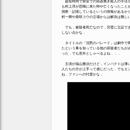
超短時間で密室での凶器無き殺人の手法も
も村上淳が恐喝に来た時や亡くなったこと
洞察・記憶しているというの情報があるか
村一輝や柴咲コウの立場からは解決は難し
でも，被疑者死亡なので，完璧に立証でき
しない点かな．
タイトルの「沈黙のパレード」は劇中で商
たという事を知っている他の容疑者たちが
った．でも意外としゃべるよね．．．
主演が福山雅治だけど，インパクトは薄い
人たちの方が上手って感じだった．でもエ
ね．ファンへの忖度かな．