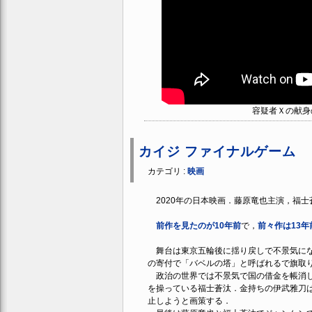
容疑者Ｘの献身
カイジ ファイナルゲーム
カテゴリ :
映画
2020年の日本映画．藤原竜也主演，福士
前作を見たのが10年前
で，
前々作は13年
舞台は東京五輪後に揺り戻しで不景気にな
の寄付で「バベルの塔」と呼ばれるで旗取
政治の世界では不景気で国の借金を帳消し
を操っている福士蒼汰．金持ちの伊武雅刀
止しようと画策する．