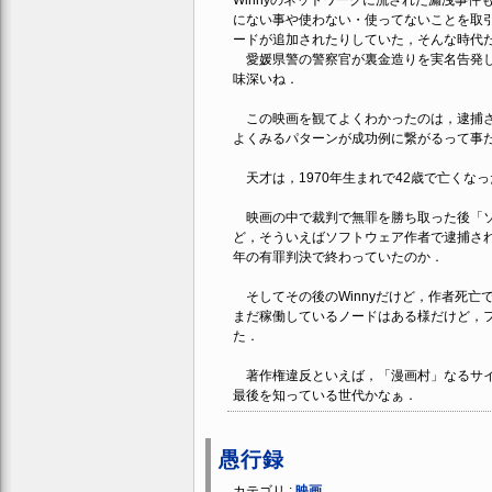
Winnyのネットワークに流された漏洩事件
にない事や使わない・使ってないことを取引
ードが追加されたりしていた，そんな時代
愛媛県警の警察官が裏金造りを実名告発した
味深いね．
この映画を観てよくわかったのは，逮捕さ
よくみるパターンが成功例に繋がるって事
天才は，1970年生まれで42歳で亡くな
映画の中で裁判で無罪を勝ち取った後「ソ
ど，そういえばソフトウェア作者で逮捕され
年の有罪判決で終わっていたのか．
そしてその後のWinnyだけど，作者死亡
まだ稼働しているノードはある様だけど，
た．
著作権違反といえば，「漫画村」なるサイトも
最後を知っている世代かなぁ．
愚行録
カテゴリ :
映画