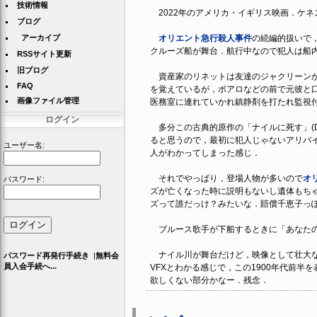
技術情報
2022年のアメリカ・イギリス映画．ケ
ブログ
アーカイブ
オリエント急行殺人事件
の続編的扱いで
クルーズ船が舞台．航行中なので犯人は船
RSSサイト更新
旧ブログ
資産家のリネットは友達のジャクリーンか
FAQ
を覚えているが，ポアロなどの前で元彼と
画像ファイル管理
医務室に連れていかれ鎮静剤を打たれ監視
ログイン
多分この古典的原作の「ナイルに死す」(Deat
ると思うので，最初に犯人じゃないアリバ
ユーザー名:
人がわかってしまった感じ．
それでやっぱり，登場人物が多いので
オ
パスワード:
ズが亡くなった時に説明もないし遺体もち
ズって誰だっけ？みたいな．賠償千恵子っ
ブルース歌手が下船するときに「あなたの
ナイル川が舞台だけど，映像として壮大な風
パスワード再発行手続き
|
無料会
員入会手続へ...
VFXとわかる感じで，この1900年代前
欲しくない部分かなー．残念．