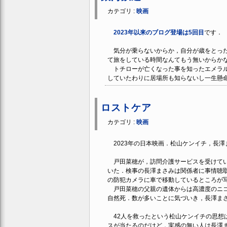
カテゴリ :
映画
2023年以来のブログ登場は5回目
です．
気分が乗らないからか，自分が歳をとった
て旅をしている時間なんてもう無いからか
トチローが亡くなった事を知ったエメラル
していたわりに居場所も知らないし一生懸
ロストケア
カテゴリ :
映画
2023年の日本映画．松山ケンイチ，長澤
戸田菜穂が，訪問介護サービスを受けてい
いた．検事の長澤まさみは関係者に事情聴
の防犯カメラに車で移動しているところが
戸田菜穂の父親の遺体からは高濃度のニコ
自然死．数が多いことに気づいき，長澤ま
42人を救ったという松山ケンイチの思想
スが当たるのだけど，実感の無い人は長澤