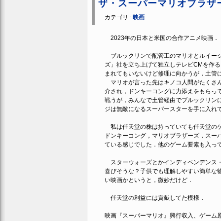
ザ・スーパーマリオブラザ
カテゴリ :
映画
2023年の日本と米国の合作アニメ映画．
ブルックリンで配管工のマリオとルイージ
ズ」社を立ち上げて独立しテレビCMを作
まれてもいないけど修理に向かうが，土管
マリオが言った先はキノコ人間がたくさん
介され，ドンキーコングに力添えをもらっ
戦うが，みんなで土管経由でブルックリン
ジは無敵になるスーパースターを手に入れ
私は任天堂の株は持っていても任天堂のゲ
ドンキーコング，マリオブラザーズ，スー
ている感じでした．他のゲーム要素も入っ
スターウォーズとかインディペンデンス・
喜びそうな？子供でも理解しやすい簡単な
い映画かというと，微妙だけど．
任天堂の利益には貢献してた模様．
映画『スーパーマリオ』興行収入、ゲーム原