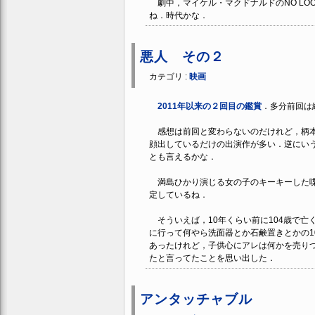
劇中，マイケル・マクドナルドのNO LOO
ね．時代かな．
悪人 その２
カテゴリ :
映画
2011年以来の２回目の鑑賞
．多分前回は
感想は前回と変わらないのだけれど，柄本
顔出しているだけの出演作が多い．逆にい
とも言えるかな．
満島ひかり演じる女の子のキーキーした喋
定しているね．
そういえば，10年くらい前に104歳で亡
に行って何やら洗面器とか石鹸置きとかの1
あったけれど，子供心にアレは何かを売り
たと言ってたことを思い出した．
アンタッチャブル