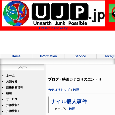
Life is fun and easy!
Home
Information
Service
Tech(F
メイン
ホーム
ブログ - 映画カテゴリのエントリ
お知らせ
技術新着情報
カテゴリトップ
»
映画
組織
サービス
ナイル殺人事件
技術情報2
カテゴリ :
映画
技術情報1