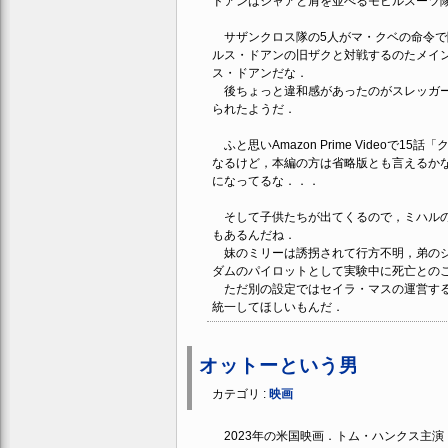
ドアンはシャアと肩を並べるモビルスーツ
サザンクロス隊の5人がマ・クベの命令で
ルス・ドアンの旧ザクと対戦するのたメイ
ス・ドアンだな．
後ちょっと違和感があったのがスレッガー
られたようだ．
ふと思いAmazon Prime Video
なるけど，本編の方は省略版とも言えるか
になってるな．．．
そして子供たちが出てくるので，ミハルの
もあるんだね．
妹のミリーは誘拐されて行方不明，弟のジ
ダムのパイロットとして実験中に死亡との
ただ別の設定ではセイラ・マスの運営する
統一してほしいもんだ．
オットーという男
カテゴリ :
映画
2023年の米国映画．トム・ハンクス主演