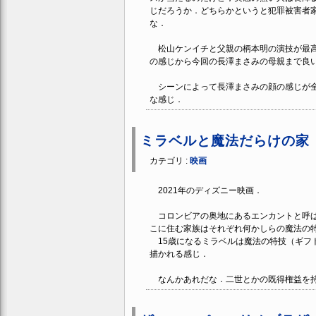
じだろうか．どちらかというと犯罪被害者
な．
松山ケンイチと父親の柄本明の演技が最高
の感じから今回の長澤まさみの母親まで良
シーンによって長澤まさみの顔の感じが全
な感じ．
ミラベルと魔法だらけの家
カテゴリ :
映画
2021年のディズニー映画．
コロンビアの奥地にあるエンカントと呼ば
こに住む家族はそれぞれ何かしらの魔法の
15歳になるミラベルは魔法の特技（ギフ
描かれる感じ．
なんかあれだな．二世とかの既得権益を持