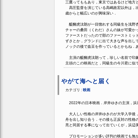
三鷹ってももあり，東京ではあるけど地方
高圧監督を演じている高嶋政宏以外は，出
歳からと幅広いのが興味深い．
醍醐虎汰朗が一目惚れする同級生を浅野杏
チャーの桑田（くわだ）さんの妹が可愛か
ファーストだったので部のファーストミッ
ずさとか，グランドに出て大きな声を出し
ノックの後で血豆を作っているとかもね．
主演の醍醐虎汰朗って，珍しい名前で印象
主頭のこの映画だと，同級生の今川君に似
やがて海へと届く
カテゴリ :
映画
2022年の日本映画．岸井ゆきの主演，浜
大人しい性格の岸井ゆきのが大学入学後，
舟を出し知り合う．その後も正反対の性格
亮と同居する事になって出ていくが，浜辺
プロモーションが多い評判の映画でも無か