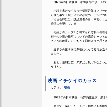
2022年の日本映画．稲垣吾郎主演，玉城
小説を書けなくなった稲垣吾郎はフリーの
られた事で玉城ティナの小説のモデルにつ
稲垣吾郎には小説編集者の妻，中村ゆりが
感情に失望している．
何組かのカップルが出てそれぞれ不義理を
劇中の小説の描写についての議論シーンとか
というのは長いのでもう１回観ようと思う
連ドラの第８回の深夜になってる再放送を
ました．
あと，最初は志田未来だと気づかなかった
うけど．
映画 イチケイのカラス
カテゴリ :
映画
2023年の日本映画．竹野内豊主演，黒木
東京で一緒だった二人が，偶然にも岡山県