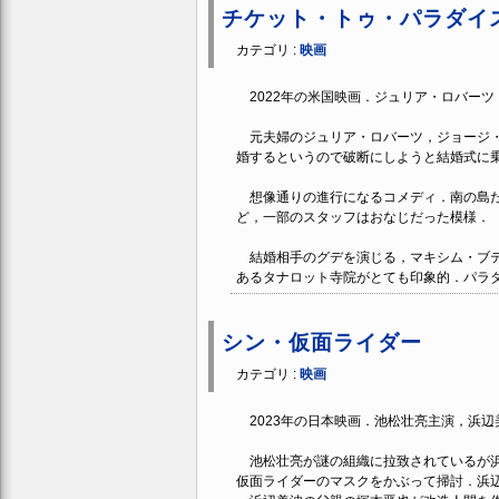
チケット・トゥ・パラダイ
カテゴリ :
映画
2022年の米国映画．ジュリア・ロバー
元夫婦のジュリア・ロバーツ，ジョージ・
婚するというので破断にしようと結婚式に
想像通りの進行になるコメディ．南の島だ
ど，一部のスタッフはおなじだった模様．
結婚相手のグデを演じる，マキシム・ブテ
あるタナロット寺院がとても印象的．パラ
シン・仮面ライダー
カテゴリ :
映画
2023年の日本映画．池松壮亮主演，浜辺
池松壮亮が謎の組織に拉致されているが浜
仮面ライダーのマスクをかぶって掃討．浜