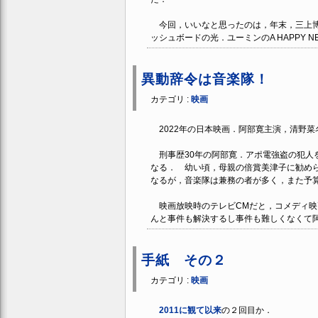
今回，いいなと思ったのは，年末，三上博
ッシュボードの光．ユーミンのA HAPPY NE
異動辞令は音楽隊！
カテゴリ :
映画
2022年の日本映画．阿部寛主演，清野菜
刑事歴30年の阿部寛．アポ電強盗の犯人
なる． 幼い頃，母親の倍賞美津子に勧め
なるが，音楽隊は兼務の者が多く，また予
映画放映時のテレビCMだと，コメディ映
んと事件も解決するし事件も難しくなくて
手紙 その２
カテゴリ :
映画
2011に観て以来
の２回目か．