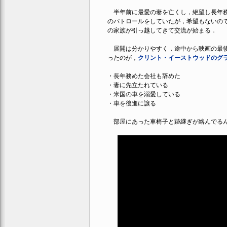
半年前に最愛の妻を亡くし，絶望し長年務
のパトロールをしていたが，希望もないの
の家族が引っ越してきて交流が始まる．
展開は分かりやすく，途中から映画の最後
ったのが，
クリント・イーストウッドのグ
・長年務めた会社も辞めた
・妻に先立たれている
・米国の車を溺愛している
・車を後進に譲る
部屋にあった車椅子と跡継ぎが絡んでる