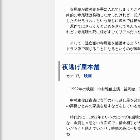
寺尾聰が散弾銃を手に入れてしまうところ
終的に寺尾聰は発砲しなかったけれど，犯
したのだろうね．という感じに映画では描
原作ではさっくりとどめをさしてちんちん
れど，寺尾聰の死に様がすごくリアルだっ
そして，逃亡犯の寺尾聰を擁護するような
ドラマ版で演じることになるというのが興
夜逃げ屋本舗
カテゴリ :
映画
1992年の映画．中村雅俊主演，益岡徹，
中村雅俊は夜逃げ専門の引っ越し屋を経営
の高橋ひとみの家族を逃すなどをしている
時代的に，1992年というのはバブル崩
な．金貸し＝悪という図式で，借金相手が
いだろうと踏んでいたり，時効の為に一切
ね．