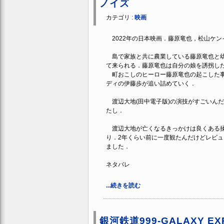
ノイズ
カテゴリ :
映画
2022年の日本映画．藤原竜也，松山ケン
島で家族と共に農業している藤原竜也と幼
て来られる．藤原竜也は自分の娘を誘拐し
町おこしのヒーロー藤原竜也の起こした事
ディの伊藤歩が追い詰めていく．
渡辺大地(田中電子版)の演技がすごいん
たし．
渡辺大地が亡くなるきっかけは良くある揉
り．2年くらい前に一度観たんだけどレビ
ました．
ネタバレ
...続きを読む
銀河鉄道999-GALAXY EX