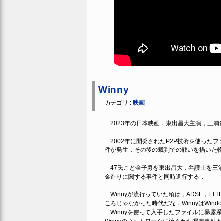
Winny
カテゴリ :
映画
2023年の日本映画．東出昌大主演，三浦
2002年に開発されたP2P技術を使ったフ
件が発生．その後の裁判での戦いを描いた
47氏こと金子勇を東出昌大，弁護士を三
金造りに関する事件と同時進行する．
Winnyが流行っていた頃は，ADSL，F
ころじゃなかった時代だな．WinnyはWind
Winnyを使って入手したファイルに暴露