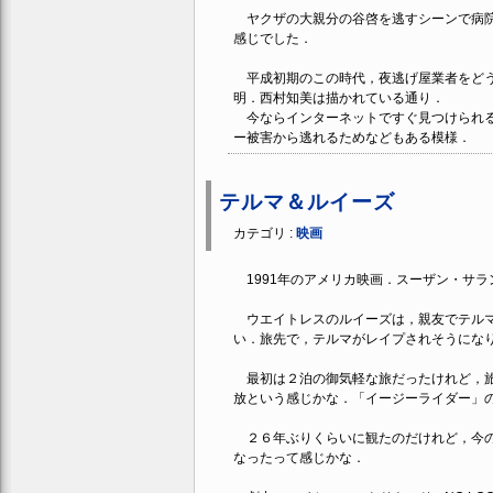
ヤクザの大親分の谷啓を逃すシーンで病院
感じでした．
平成初期のこの時代，夜逃げ屋業者をどう
明．西村知美は描かれている通り．
今ならインターネットですぐ見つけられる
ー被害から逃れるためなどもある模様．
テルマ＆ルイーズ
カテゴリ :
映画
1991年のアメリカ映画．スーザン・サ
ウエイトレスのルイーズは，親友でテルマ
い．旅先で，テルマがレイプされそうにな
最初は２泊の御気軽な旅だったけれど，旅
放という感じかな．「イージーライダー」
２６年ぶりくらいに観たのだけれど，今の
なったって感じかな．