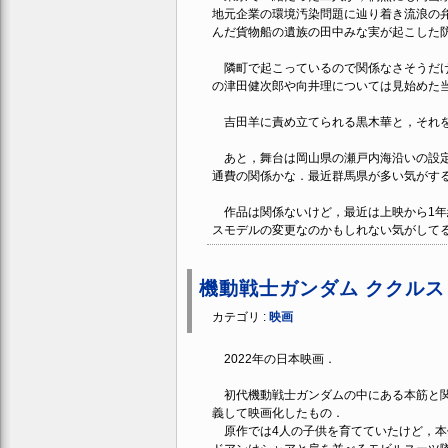
地元企業の環境汚染問題に辿り着き流浪の
んだ貨物船の遺族の田中みな実が起こした
隣町で起こっているので関係なさそうだけ
の津田健次郎や向井理については見始めた
吉田羊に責め立てられる黒木華と，それを
あと，舞台は岡山県の瀬戸内海沿いの設定
通費の関係かな．最近群馬県が多い気がす
作品は関係ないけど，最近は上映から1年経
スモデルの変更なのかもしれない気がして
機動戦士ガンダム ククル
カテゴリ :
映画
2022年の日本映画．
初代機動戦士ガンダムの中にある本筋と関
義して映画化したもの．
原作では4人の子供を育てていたけど，本