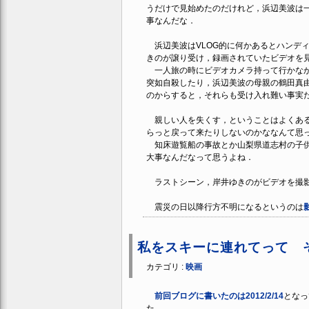
うだけで見始めたのだけれど，浜辺美波は
事なんだな．
浜辺美波はVLOG的に何かあるとハンデ
きのが譲り受け，録画されていたビデオを
一人旅の時にビデオカメラ持って行かなか
突如自殺したり，浜辺美波の母親の鶴田真
のからすると，それらも受け入れ難い事実
親しい人を失くす，ということはよくある
らっと戻って来たりしないのかななんて思
知床遊覧船の事故とか山梨県道志村の子供
大事なんだなって思うよね．
ラストシーン，岸井ゆきのがビデオを撮影
震災の日以降行方不明になるというのは
私をスキーに連れてって 
カテゴリ :
映画
前回ブログに書いたのは2012/2/14
となっ
た．