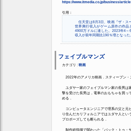
https://www.itmedia.co.jp/business/artic
引用：
任天堂は8月3日、映画『ザ・ス
世界興行収入がゲーム原作の作品と
4900万ドルに達した。2023年
収入が前年同期比190％増となった
フェイブルマンズ
カテゴリ :
映画
2022年のアメリカ映画．スティーブン・
ユダヤ一家のフェイブルマン家の長男は家
撃を受けた長男は，電車のおもちゃを買っ
める．
コンピュータエンジニアで理系の父と元ピ
り住んだカリフォルニアではユダヤ人とい
プロポーズしても断られる．
制作総指揮で関わった「バック・トゥ・ザ