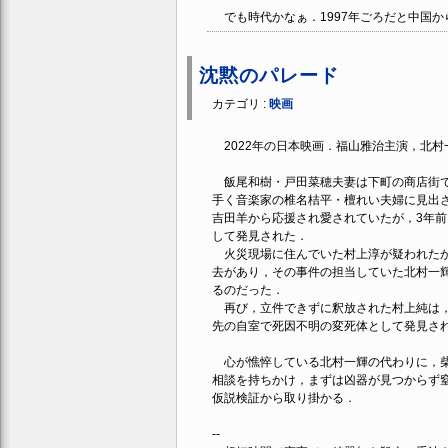
でも時代かなぁ．1997年ごろだと中国か
沈黙のパレード
カテゴリ :
映画
2022年の日本映画．福山雅治主演，北村
飯尾和樹・戸田菜穂夫妻は下町の商店街で
手く音楽家の椎名桔平・檀れい夫婦に見出
吉田羊から応援され愛されていたが，3年前
して発見された．
火災現場に住んでいた村上淳が疑われたが
去があり，その事件の担当していた北村一
るのだった．
再び，立件できずに釈放された村上純は，
先の自室で死因不明の変死体として発見さ
心が憔悴している北村一輝の代わりに，柴
相談を持ちかけ，まずは凶器が見つからず
仮説検証から取り掛かる．
--