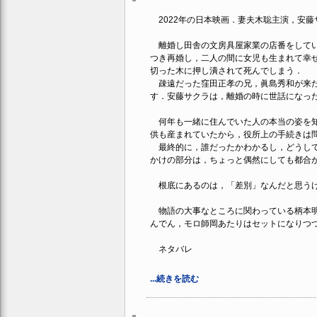
2022年の日本映画．妻夫木聡主演，安藤
離婚し田舎の文房具屋家業の店番をしてい
つき再婚し，二人の間に女児も生まれて幸
切った木に押し潰されて死んでしまう．
疎遠だった窪田正孝の兄，眞島秀和が来た
す．安藤サクラは，離婚の時に世話になっ
何年も一緒に住んでいた人の本当の姿を知
供も産まれていたから，役所上の手続きは
最終的に，誰だったかわかるし，どうして
かけの部分は，ちょっと偶然にしても都合
根底にあるのは，「差別」なんだと思うけ
物語の大事なところに関わっている柄本明
んでん，モロ師岡あたりはセットになりつ
ネタバレ
...続きを読む