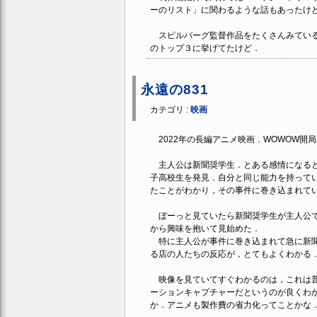
ーのリスト」に関わるような話もあったけど
スピルバーグ監督作品をたくさんみている
のトップ３に挙げてたけど．
永遠の831
カテゴリ :
映画
2022年の長編アニメ映画．WOWOW開
主人公は新聞奨学生．とある感情になると
子高校生を発見．自分と同じ能力を持って
たことがわかり，その事件に巻き込まれて
ぼーっと見ていたら新聞奨学生が主人公で
から興味を抱いて見始めた．
特に主人公が事件に巻き込まれて急に新聞
る店の人たちの反応が，とてもよくわかる
映像を見ていてすぐわかるのは，これは普
ーションキャプチャーだというのが良くわ
か．アニメも製作費の省力化ってことかな