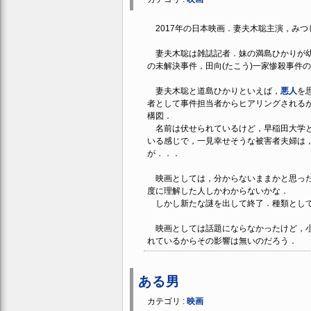
2017年の日本映画．妻夫木聡主演，みつ
妻夫木聡は雑誌記者．妹の満島ひかりが幼
の未解決事件，田向(たこう)一家惨殺事件
妻夫木聡と道島ひかりといえば，
悪人
を
者として事件担当者からヒアリングされる
構図．
名前は伏せられているけど，早稲田大学と
いる感じで，一見幸せそうな被害者夫婦は
が．．．
映画としては，分からないままかと思った
度に理解した人しかわからないかな．
しかし新たな謎を出して終了．種類とし
映画としては話題にならなかったけど，小
れているからその影響は無いのだろう．
ある男
カテゴリ :
映画