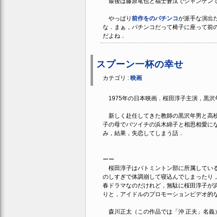
最後は藤原竜也と福士蒼汰でジャンケン
やっぱり
前作をのパチンコ
が派手な演出
な．まぁ，パチンコだって椅子に座って前
だよね．
スプーン一杯の幸せ
カテゴリ :
映画
1975年の日本映画．桜田淳子主演，黒沢
新しく赴任してきた教師の黒沢年男と高校
子の母でバツイチの浜木綿子と相思相愛に
み，結果，失恋してしまう話．
ーー
桜田淳子はバトミントン部に所属している
のしすぎで体調崩して寝込んでしまったり
春ドラマなのだけれど，無駄に桜田淳子が
りと，アイドルのプロモーションビデオ的
森川正太（この作品では「沖 正夫」名義）