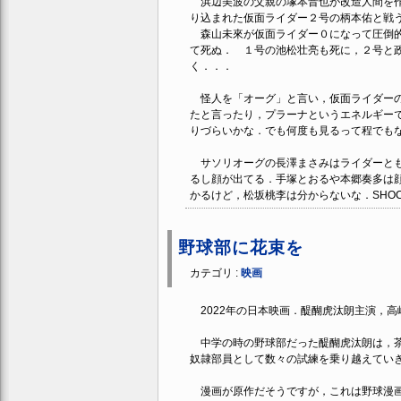
浜辺美波の父親の塚本晋也が改造人間を作
り込まれた仮面ライダー２号の柄本佑と戦
森山未來が仮面ライダー０になって圧倒的
て死ぬ． １号の池松壮亮も死に，２号と
く．．．
怪人を「オーグ」と言い，仮面ライダーの
たと言ったり，プラーナというエネルギー
りづらいかな．でも何度も見るって程でも
サソリオーグの長澤まさみはライダーとも
るし顔が出てる．手塚とおるや本郷奏多は
かるけど，松坂桃李は分からないな．SHO
野球部に花束を
カテゴリ :
映画
2022年の日本映画．醍醐虎汰朗主演，高
中学の時の野球部だった醍醐虎汰朗は，茶
奴隷部員として数々の試練を乗り越えてい
漫画が原作だそうですが，これは野球漫画