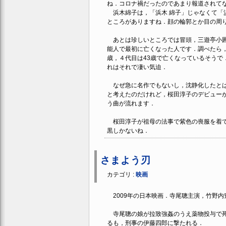
ね．コロナ禍だったのであまり報道されて
浜木綿子は，「浜木 綿子」じゃなくて「
ところがありますね．顔の輪郭とか目の周
あとは珍しいところでは冒頭，三遊亭小圓
能人で最初に亡くなった人です．調べたら，
歳，４代目は43歳で亡くなっているそうで
れはそれで凄い気迫．
なぜ急に名作でもないし，沈静化したとは
と考えたのだけれど，桜田淳子のデビューが
う曲が流れます．
桜田淳子が祖母の法事で紫色の喪服を着て
黒しかないね．
さまよう刃
カテゴリ :
映画
2009年の日本映画．寺尾聰主演，竹野内
寺尾聰の娘が拉致強姦のうえ薬物投与で死
るも，刑事の伊藤四郎に撃たれる．