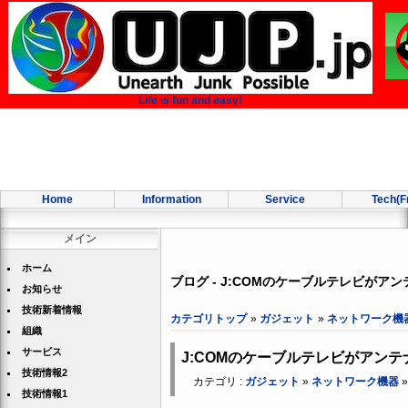
Life is fun and easy!
Home
Information
Service
Tech(F
メイン
ホーム
ブログ - J:COMのケーブルテレビが
お知らせ
技術新着情報
カテゴリトップ
»
ガジェット
»
ネットワーク機
組織
サービス
J:COMのケーブルテレビがアン
技術情報2
カテゴリ :
ガジェット
»
ネットワーク機器
技術情報1