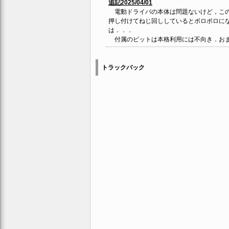
追記2025/04/01
電動ドライバの本体は問題ないけど，この
押し付けてねじ回ししているとボロボロに
は．．．
付属のビットは本格利用には不向き．おま
トラックバック