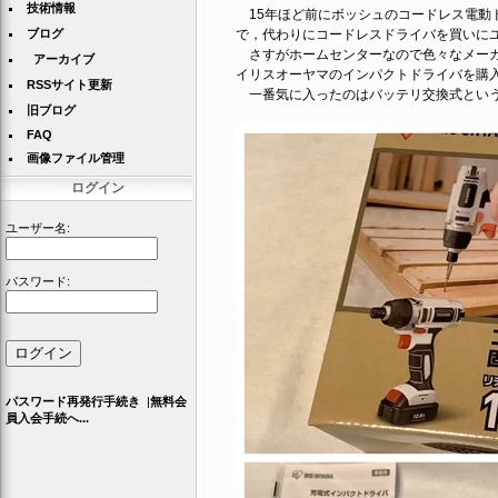
技術情報
15年ほど前にボッシュのコードレス電動
ブログ
で，代わりにコードレスドライバを買いに
さすがホームセンターなので色々なメーカ
アーカイブ
イリスオーヤマのインパクトドライバを購
RSSサイト更新
一番気に入ったのはバッテリ交換式とい
旧ブログ
FAQ
画像ファイル管理
ログイン
ユーザー名:
パスワード:
パスワード再発行手続き
|
無料会
員入会手続へ...