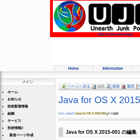
Life is fun and easy!
Home
Information
メイン
ページへ戻る
編集
複製
履歴
ホーム
Java for OS X 201
お知らせ
技術新着情報
組織
tech_regist2
:
Java for OS X 2015-001
の編集
サービス
技術情報2
Java for OS X 2015-001 の編集
新規ページ作成