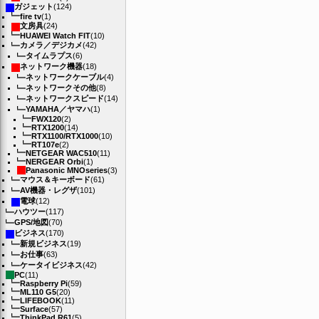
ガジェット
(124)
fire tv
(1)
文房具
(24)
HUAWEI Watch FIT
(10)
カメラ／デジカメ
(42)
タイムラプス
(6)
ネットワーク機器
(18)
ネットワークケーブル
(4)
ネットワークその他
(8)
ネットワークスピード
(14)
YAMAHA／ヤマハ
(1)
FWX120
(2)
RTX1200
(14)
RTX1100/RTX1000
(10)
RT107e
(2)
NETGEAR WAC510
(11)
NERGEAR Orbi
(1)
Panasonic MNOseries
(3)
マウス＆キーボード
(61)
AV機器・レグザ
(101)
電球
(12)
ハウツー
(117)
GPS/地図
(70)
ビジネス
(170)
新規ビジネス
(19)
お仕事
(63)
ケータイビジネス
(42)
PC
(11)
Raspberry Pi
(59)
ML110 G5
(20)
LIFEBOOK
(11)
Surface
(57)
ThinkPad R61
(5)