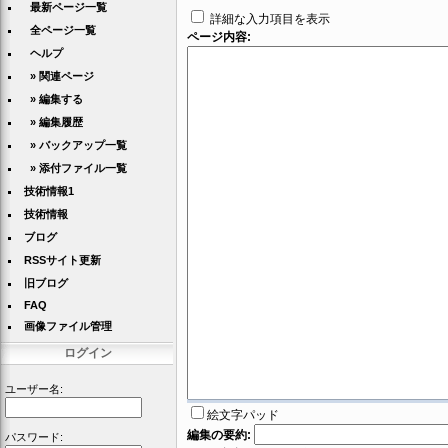
最新ページ一覧
詳細な入力項目を表示
全ページ一覧
ページ内容:
ヘルプ
» 関連ページ
» 編集する
» 編集履歴
» バックアップ一覧
» 添付ファイル一覧
技術情報1
技術情報
ブログ
RSSサイト更新
旧ブログ
FAQ
画像ファイル管理
ログイン
ユーザー名:
絵文字パッド
編集の要約:
パスワード: