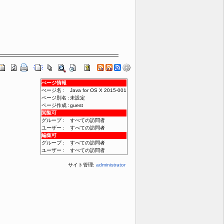
ぺージ情報
ぺージ名 :
Java for OS X 2015-001
ページ別名 :
未設定
ページ作成 :
guest
閲覧可
グループ :
すべての訪問者
ユーザー :
すべての訪問者
編集可
グループ :
すべての訪問者
ユーザー :
すべての訪問者
サイト管理:
administrator