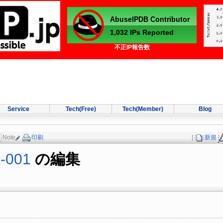
不正IP報告数
Service
Tech(Free)
Tech(Member)
Blog
Note
印刷
|
新規
5-001
の編集