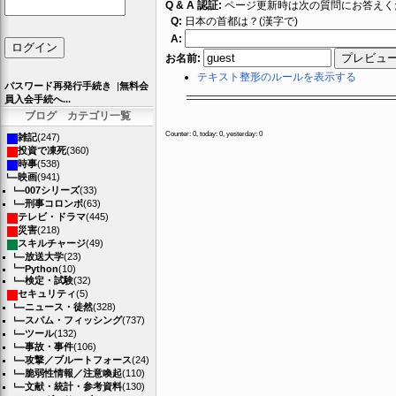
Q & A 認証:
ページ更新時は次の質問にお答えく
Q:
日本の首都は？(漢字で)
A:
お名前:
テキスト整形のルールを表示する
パスワード再発行手続き
|
無料会
員入会手続へ...
ブログ カテゴリ一覧
Counter: 0, today: 0, yesterday: 0
雑記
(247)
投資で凍死
(360)
時事
(538)
映画
(941)
007シリーズ
(33)
刑事コロンボ
(63)
テレビ・ドラマ
(445)
災害
(218)
スキルチャージ
(49)
放送大学
(23)
Python
(10)
検定・試験
(32)
セキュリティ
(5)
ニュース・徒然
(328)
スパム・フィッシング
(737)
ツール
(132)
事故・事件
(106)
攻撃／ブルートフォース
(24)
脆弱性情報／注意喚起
(110)
文献・統計・参考資料
(130)