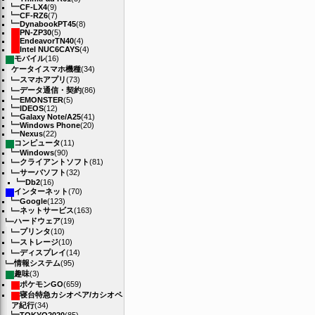
CF-LX4
(9)
CF-RZ6
(7)
DynabookPT45
(8)
PN-ZP30
(5)
EndeavorTN40
(4)
Intel NUC6CAYS
(4)
モバイル
(16)
ケータイスマホ機種
(34)
スマホアプリ
(73)
データ通信・契約
(86)
EMONSTER
(5)
IDEOS
(12)
Galaxy Note/A25
(41)
Windows Phone
(20)
Nexus
(22)
コンピュータ
(11)
Windows
(90)
クライアントソフト
(81)
サーバソフト
(32)
Db2
(16)
インターネット
(70)
Google
(123)
ネットサービス
(163)
ハードウェア
(19)
プリンタ
(10)
ストレージ
(10)
ディスプレイ
(14)
情報システム
(95)
趣味
(3)
ポケモンGO
(659)
寝台特急カシオペア/カシオペ
ア紀行
(34)