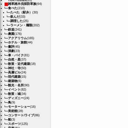
TOKYO2020
(85)
雑草雑木伐採防草族
(64)
食べた
(210)
たべた（駅弁）
(30)
飲んだ
(33)
調理した
(25)
ラーメン・麺類
(202)
鉄道
(241)
農園
(176)
アクアリウム
(165)
ホテル・旅館
(44)
書評
(45)
演劇
(23)
車・バイク
(81)
自然・星
(37)
散策・近代建築
(18)
神社・寺
(50)
高層ビル
(24)
現代建築
(15)
建築物
(6)
観光・名所
(90)
イベント
(82)
散策：城
(34)
ディズニー
(24)
鳥
(9)
モーターショー
(16)
美術館
(28)
コンサート/ライブ
(86)
船
(3)
スポーツ
(125)