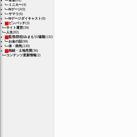
音楽
(81)
ミニカー
(4)
Nゲージ
(0)
サマリ
(6)
Nゲージダイキャスト
(8)
ピンバッチ
(3)
サイト運営
(39)
人生
(82)
監視/防犯/みまもり/遠隔
(132)
お金の話
(98)
体・病気
(130)
相続・土地売買
(36)
コンテンツ更新情報
(2)