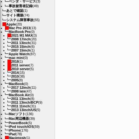
ベンダ・サービス
(3)
事故被害者記録
(49)
あとで確認
(1)
サイト構築
(74)
システム障害事故
(55)
Apple
(20)
Mac Pro 2013
(13)
MacBook Pro
(0)
2021 M1 MAX
(3)
2008 17inch
(20)
2011 13inch
(31)
2015 15inch
(6)
2007 15inch
(1)
Apple Watch
(87)
mac mini
(0)
2018
(1)
2011 server
(7)
2010 server
(5)
2014
(15)
2010
(38)
2005
(8)
MacBook
(0)
2017 12inch
(11)
2008 late
(47)
MacBook Air
(0)
2011 13inch
(8)
2011 13inch/BCP
(9)
2011 11inch
(31)
2013 13inch/US
(5)
Macソフト
(136)
Mac周辺機器
(39)
PowerBook
(5)
iPod touch/iOS
(59)
iPhone
(176)
iPad
(78)
Macintosh
(1)